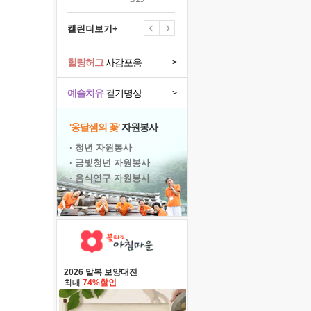
캘린더보기+
힐링허그
사감포옹
>
예술치유
걷기명상
>
'옹달샘의 꽃'
자원봉사
· 청년 자원봉사
· 금빛청년 자원봉사
· 음식연구 자원봉사
2026 말복 보양대전
최대
74%할인