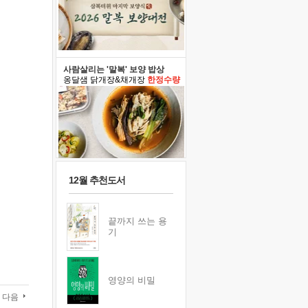
사람살리는 '말복' 보양 밥상
옹달샘 닭개장&채개장
한정수량
12월 추천도서
끝까지 쓰는 용
기
영양의 비밀
다음