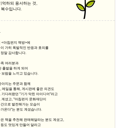
기억하되 용서하는 것,
 복수입니다.
9/
스
10
-
 <아침편지 책방>에
크
들이 가히 폭발적인 반응과 호의를
10
 정말 감사합니다.
가족 여러분과
1
찬 출발을 하게 되어
10
 보람을 느끼고 있습니다.
쏟아지는 주문과 함께
11
, 메일을 통해, 게시판에 좋은 의견도
 기다려왔던 "기가 막힌 아이디어"라고
 계셨고, "아침편지 문화재단이
크
공간으로 발전해가는 모습이
12
다가온다"는 분도 계셨습니다.
은 책을 추천해 판매해달라는 분도 계셨고,
 등도 멋있게 만들어 달라고