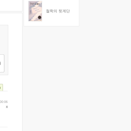
철학의 뒷계단
)
 00:06