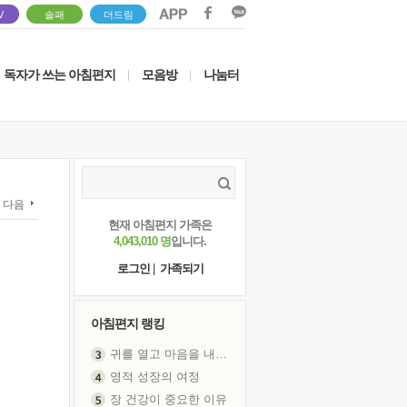
V
솔패
더드림
독자가 쓰는 아침편지
모음방
나눔터
|
|
다음
현재 아침편지 가족은
4,043,010 명
입니다.
로그인
|
가족되기
아침편지 랭킹
귀를 열고 마음을 내어주고
영적 성장의 여정
장 건강이 중요한 이유