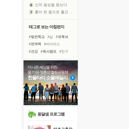
신의 음성을 듣는다
흙이 된 몸으로 출근하는 여자
극과 극의 양 끝단
내가 '나다움'을 찾는 길
태그로 보는 아침편지
피해 갈 수 없는 사건들
#링컨학교
#삶
#유튜브
처음 손을 잡았던 날
#면역력
#바이러스
꿈이 실제가 되는 것
#건강
#독서캠프
#친구
'말 타는 법'을 먼저
#위기
#사람
#나눔
졸업식 사진을 보며
#독서
#명상
#극복
더 나은 세상을 위한
극심한 변비, 어깨결림, 수면 장애
몸·마음·영혼의 힐링공동체
#아이들
#희망
#선택
아픈 아버지를 위한 공간 설계
한울타리 소울패밀리
#경험
#계획
#비전캠프
슬럼프
#힐링
#도움
#다짐
보고 싶은 어머니
#리더
유년 시절의 부산 영도 바다
못된 꼰대들
희망이란
옹달샘 프로그램
'모른다'는 것