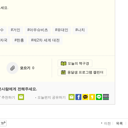
세요.
복수
#거인
#아우슈비츠
#유대인
#나치
발자국
#한홍
#제2차 세계 대전
오늘의 책구경
모으기
0
옹달샘 프로그램 캘린더
은사람에게 전해주세요.
' 추천하기
오늘편지 공유하기
목록
이전