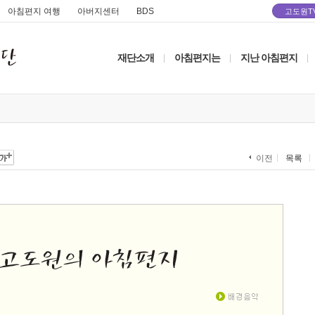
아침편지 여행
아버지센터
BDS
고도원T
재단소개
아침편지는
지난 아침편지
|
|
|
목록
이전