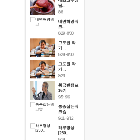
행복한가족
태초고추장
행복한가
여행
담..
여행
24~9/26
8/8
9/24~9/26
건강명상법
내면혁명워
건강명상
..
크..
스..
/9~10/10
8/29~8/30
10/9~10/10
내면혁명워
고도원 작
내면혁명
..
가 ..
크..
/17~10/18
8/29~8/30
10/17~10/18
황금변캠프
고도원 작
황금변캠
7기
가 ..
17기
/30~10/31
8/29
10/30~10/31
통증잡는워
황금변캠프
통증잡는
크숍
16기
크숍
/7~11/8
9/5~9/6
11/7~11/8
내면혁명워
통증잡는워
내면혁명
..
크숍
크..
/12~12/13
9/11~9/12
12/12~12/13
하루명상
[250..
9/19