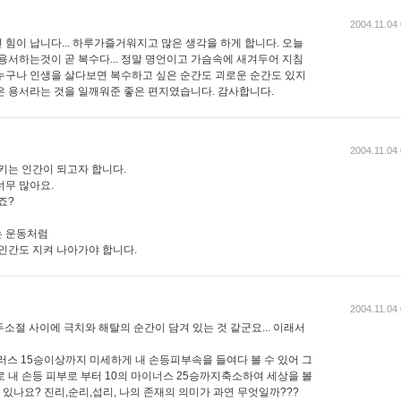
2004.11.04
힘이 납니다... 하루가즐거워지고 많은 생각을 하게 합니다. 오늘
용서하는것이 곧 복수다... 정말 명언이고 가슴속에 새겨두어 지침
누구나 인생을 살다보면 복수하고 싶은 순간도 괴로운 순간도 있지
은 용서라는 것을 일깨워준 좋은 편지였습니다. 감사합니다.
2004.11.04
 지키는 인간이 되고자 합니다.
너무 많아요.
죠?
는 운동처럼
 인간도 지켜 나아가야 합니다.
2004.11.04
두소절 사이에 극치와 해탈의 순간이 담겨 있는 것 같군요... 이래서
러스 15승이상까지 미세하게 내 손등피부속을 들여다 볼 수 있어 그
 내 손등 피부로 부터 10의 마이너스 25승까지축소하여 세상을 볼
적 있나요? 진리,순리,섭리, 나의 존재의 의미가 과연 무엇일까???