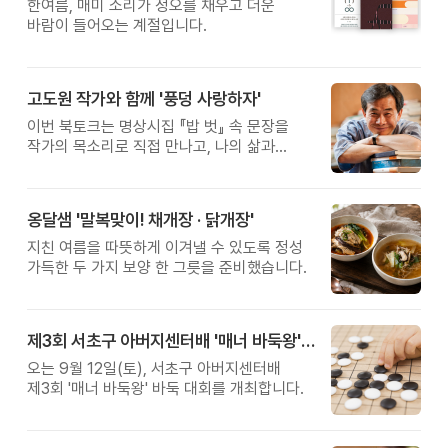
한여름, 매미 소리가 정오를 채우고 더운
바람이 들어오는 계절입니다.
고도원 작가와 함께 '풍덩 사랑하자'
이번 북토크는 명상시집 『밥 벗』 속 문장을
작가의 목소리로 직접 만나고, 나의 삶과
관계를 잠시 돌아보는 시간입니다.
옹달샘 '말복맞이! 채개장 · 닭개장'
지친 여름을 따뜻하게 이겨낼 수 있도록 정성
가득한 두 가지 보양 한 그릇을 준비했습니다.
제3회 서초구 아버지센터배 '매너 바둑왕' 대회
오는 9월 12일(토), 서초구 아버지센터배
제3회 '매너 바둑왕' 바둑 대회를 개최합니다.