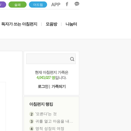
V
솔패
더드림
독자가 쓰는 아침편지
모음방
나눔터
|
|
현재 아침편지 가족은
4,043,027 명
입니다.
로그인
|
가족되기
아침편지 랭킹
'모른다'는 것
귀를 열고 마음을 내어주고
영적 성장의 여정