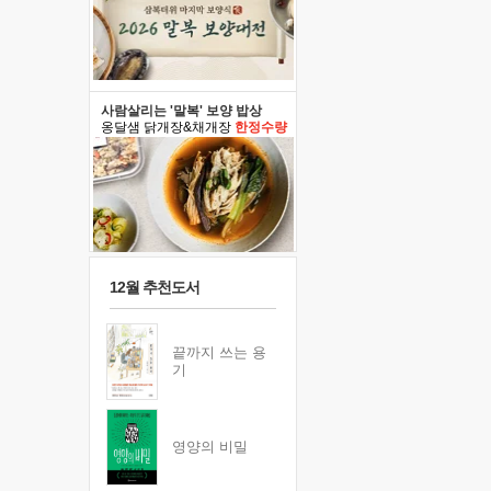
사람살리는 '말복' 보양 밥상
옹달샘 닭개장&채개장
한정수량
12월 추천도서
끝까지 쓰는 용
기
영양의 비밀