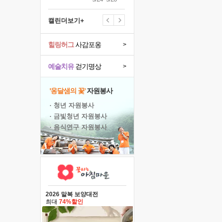
캘린더보기+
힐링허그
사감포옹
>
예술치유
걷기명상
>
'옹달샘의 꽃'
자원봉사
· 청년 자원봉사
· 금빛청년 자원봉사
· 음식연구 자원봉사
2026 말복 보양대전
최대
74%할인