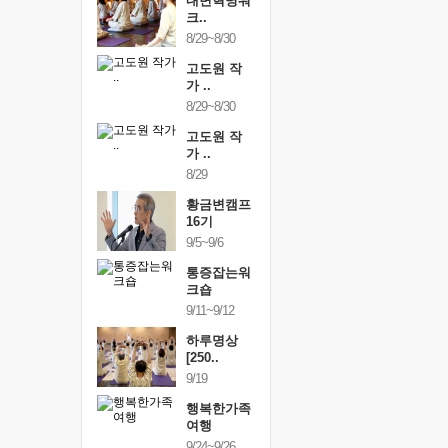
건강명상법
내면혁명워
건강명상
..
크..
스..
/9~10/10
8/29~8/30
10/9~10/10
내면혁명워
고도원 작
내면혁명
..
가 ..
크..
/17~10/18
8/29~8/30
10/17~10/18
황금변캠프
고도원 작
황금변캠
7기
가 ..
17기
/30~10/31
8/29
10/30~10/31
통증잡는워
황금변캠프
통증잡는
크숍
16기
크숍
/7~11/8
9/5~9/6
11/7~11/8
내면혁명워
통증잡는워
내면혁명
..
크숍
크..
/12~12/13
9/11~9/12
12/12~12/13
하루명상
[250..
9/19
행복한가족
여행
9/24~9/26