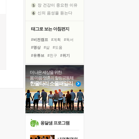
장 건강이 중요한 이유
신의 음성을 듣는다
흙이 된 몸으로 출근하는 여자
극과 극의 양 끝단
태그로 보는 아침편지
내가 '나다움'을 찾는 길
#비전캠프
#계획
#독서
피해 갈 수 없는 사건들
#명상
#삶
#도움
처음 손을 잡았던 날
#유튜브
#친구
#위기
꿈이 실제가 되는 것
#아이들
#리더
#다짐
'말 타는 법'을 먼저
#나눔
#선택
#면역력
더 나은 세상을 위한
졸업식 사진을 보며
몸·마음·영혼의 힐링공동체
#바이러스
#사람
극심한 변비, 어깨결림, 수면 장애
한울타리 소울패밀리
#링컨학교
#독서캠프
아픈 아버지를 위한 공간 설계
#희망
#극복
#힐링
슬럼프
#건강
#경험
보고 싶은 어머니
유년 시절의 부산 영도 바다
못된 꼰대들
옹달샘 프로그램
희망이란
'모른다'는 것