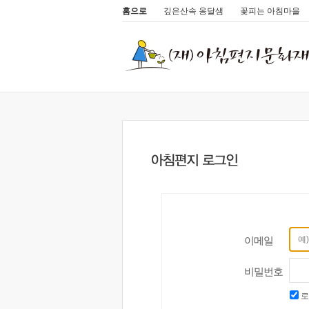
홈으로
깊은산속 옹달샘
꽃피는 아침마을
이메일
비밀번호
로