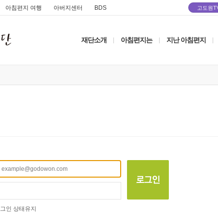
아침편지 여행
아버지센터
BDS
고도원T
재단소개
아침편지는
지난 아침편지
|
|
|
그인 상태유지