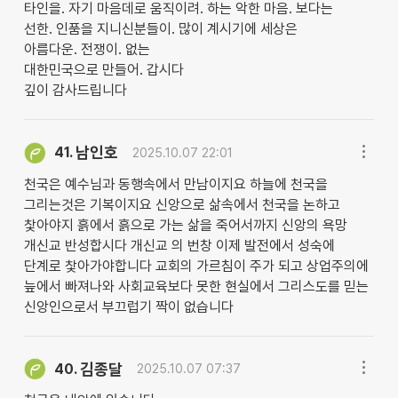
타인을. 자기 마음데로 움직이려. 하는 악한 마음. 보다는
선한. 인품을 지니신분들이. 많이 계시기에 세상은
아름다운. 전쟁이. 없는
대한민국으로 만들어. 갑시다
깊이 감사드립니다
남인호
41.
2025.10.07 22:01
천국은 예수님과 동행속에서 만남이지요 하늘에 천국을
그리는것은 기복이지요 신앙으로 삶속에서 천국을 논하고
찿아야지 흙에서 흙으로 가는 삶을 죽어서까지 신앙의 욕망
개신교 반성합시다 개신교 의 번창 이제 발전에서 성숙에
단계로 찿아가야합니다 교회의 가르침이 주가 되고 상업주의에
늪에서 빠져나와 사회교육보다 못한 현실에서 그리스도를 믿는
신앙인으로서 부끄럽기 짝이 없습니다
김종달
40.
2025.10.07 07:37