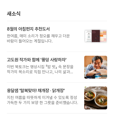
새소식
8월의 아침편지 추천도서
한여름, 매미 소리가 정오를 채우고 더운
바람이 들어오는 계절입니다.
고도원 작가와 함께 '풍덩 사랑하자'
이번 북토크는 명상시집 『밥 벗』 속 문장을
작가의 목소리로 직접 만나고, 나의 삶과
관계를 잠시 돌아보는 시간입니다.
옹달샘 '말복맞이! 채개장 · 닭개장'
지친 여름을 따뜻하게 이겨낼 수 있도록 정성
가득한 두 가지 보양 한 그릇을 준비했습니다.