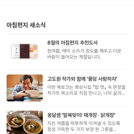
아침편지 새소식
8월의 아침편지 추천도서
한여름, 매미 소리가 정오를 채우고 더운
바람이 들어오는 계절입니다.
고도원 작가와 함께 '풍덩 사랑하자'
이번 북토크는 명상시집 『밥 벗』 속 문장을
작가의 목소리로 직접 만나고, 나의 삶과
관계를 잠시 돌아보는 시간입니다.
옹달샘 '말복맞이! 채개장 · 닭개장'
지친 여름을 따뜻하게 이겨낼 수 있도록
정성 가득한 두 가지 보양 한 그릇을