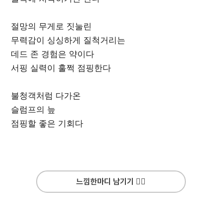
절망의 무게로 짓눌린
무력감이 싱싱하게 질척거리는
데드 존 경험은 약이다
서핑 실력이 훌쩍 점핑한다
불청객처럼 다가온
슬럼프의 늪
점핑할 좋은 기회다
느낌한마디 남기기 ✍🏻