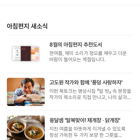
아침편지 새소식
8월의 아침편지 추천도서
한여름, 매미 소리가 정오를 채우고 더운
바람이 들어오는 계절입니다.
고도원 작가와 함께 '풍덩 사랑하자'
이번 북토크는 명상시집 『밥 벗』 속 문장을
작가의 목소리로 직접 만나고, 나의 삶과
관계를 잠시 돌아보는 시간입니다.
옹달샘 '말복맞이! 채개장 · 닭개장'
지친 여름을 따뜻하게 이겨낼 수 있도록
정성 가득한 두 가지 보양 한 그릇을