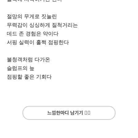
절망의 무게로 짓눌린
무력감이 싱싱하게 질척거리는
데드 존 경험은 약이다
서핑 실력이 훌쩍 점핑한다
불청객처럼 다가온
슬럼프의 늪
점핑할 좋은 기회다
느낌한마디 남기기 ✍🏻