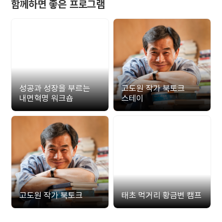
함께하면 좋은 프로그램
성공과 성장을 부르는
고도원 작가 북토크
내면혁명 워크숍
스테이
고도원 작가 북토크
태초 먹거리 황금변 캠프