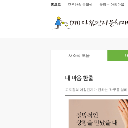
홈으로
깊은산속 옹달샘
꽃피는 아침마을
새소식 모음
내
고도원의 아침편지가 전하는 '하루를 살리