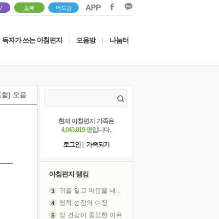
V
솔패
더드림
독자가 쓰는 아침편지
모음방
나눔터
|
|
함) 모음
현재 아침편지 가족은
4,043,019 명
입니다.
로그인
|
가족되기
아침편지 랭킹
귀를 열고 마음을 내어주고
영적 성장의 여정
장 건강이 중요한 이유