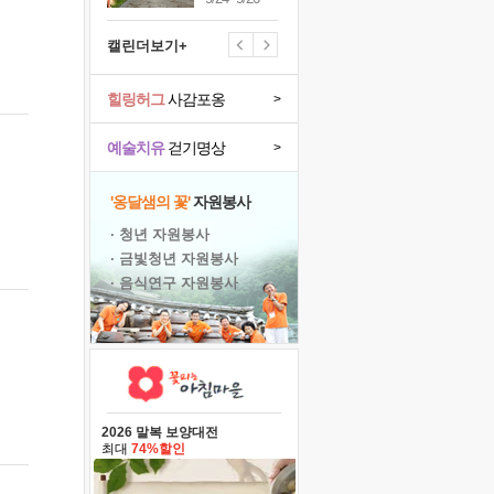
캘린더보기+
힐링허그
사감포옹
>
예술치유
걷기명상
>
'옹달샘의 꽃'
자원봉사
· 청년 자원봉사
· 금빛청년 자원봉사
· 음식연구 자원봉사
2026 말복 보양대전
최대
74%할인