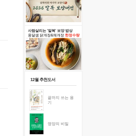
사람살리는 '말복' 보양 밥상
옹달샘 닭개장&채개장
한정수량
12월 추천도서
끝까지 쓰는 용
기
영양의 비밀