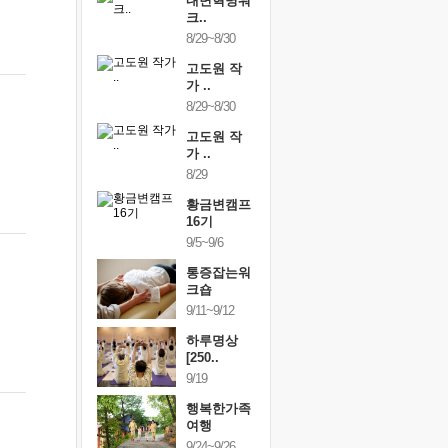
링컨학교
내면혁명워
링컨학교
니..
크..
미니..
/3~10/5
8/29~8/30
10/3~10/5
건강명상법
고도원 작
건강명상
..
가 ..
스..
/9~10/10
8/29~8/30
10/9~10/10
내면혁명워
고도원 작
내면혁명
..
가 ..
크..
/17~10/18
8/29
10/17~10/18
황금변캠프
황금변캠프
황금변캠
7기
16기
17기
/30~10/31
9/5~9/6
10/30~10/31
통증잡는워
통증잡는워
통증잡는
크숍
크숍
크숍
/7~11/8
9/11~9/12
11/7~11/8
내면혁명워
하루명상
내면혁명
..
[250..
크..
/12~12/13
9/19
12/12~12/13
행복한가족
여행
9/24~9/26