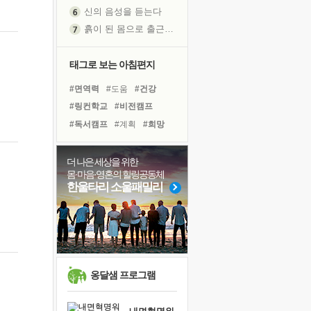
신의 음성을 듣는다
흙이 된 몸으로 출근하는 여자
극과 극의 양 끝단
내가 '나다움'을 찾는 길
태그로 보는 아침편지
피해 갈 수 없는 사건들
#면역력
#도움
#건강
처음 손을 잡았던 날
#링컨학교
#비전캠프
꿈이 실제가 되는 것
#독서캠프
#계획
#희망
'말 타는 법'을 먼저
#선택
#리더
#힐링
졸업식 사진을 보며
#위기
#유튜브
더 나은 세상을 위한
극심한 변비, 어깨결림, 수면 장애
몸·마음·영혼의 힐링공동체
#바이러스
#삶
#명상
아픈 아버지를 위한 공간 설계
한울타리 소울패밀리
#독서
#아이들
#다짐
슬럼프
#사람
#친구
#극복
보고 싶은 어머니
#나눔
#경험
유년 시절의 부산 영도 바다
못된 꼰대들
희망이란
옹달샘 프로그램
'모른다'는 것