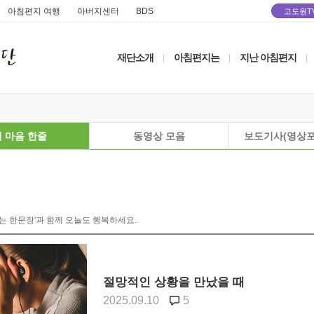
아침편지 여행
아버지센터
BDS
고도원T
재단소개
아침편지는
지난 아침편지
|
|
|
 마음 한줄
동영상 모음
보도기사(영상포
는 한문장'과 함께 오늘도 행복하세요.
절망적인 상황을 만났을 때
2025.09.10
5