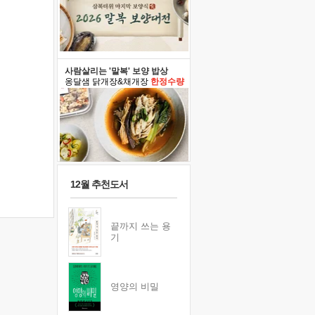
사람살리는 '말복' 보양 밥상
옹달샘 닭개장&채개장
한정수량
12월 추천도서
끝까지 쓰는 용
기
영양의 비밀