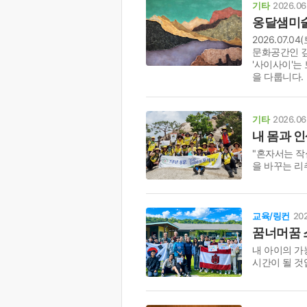
기타
2026.06
옹달샘미술
2026.07.
문화공간인 깊
'사이사이'는
을 다룹니다.
기타
2026.06
내 몸과 
"혼자서는 작
을 바꾸는 리
교육/링컨
202
꿈너머꿈 
내 아이의 가
시간이 될 것