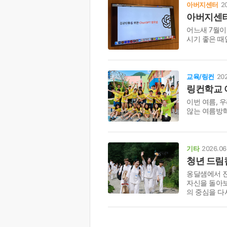
아버지센터
2
아버지센터,
어느새 7월이
시기 좋은 때
교육/링컨
202
링컨학교 
이번 여름, 
않는 여름방학
기타
2026.06
청년 드림
옹달샘에서 진
자신을 돌아보
의 중심을 다