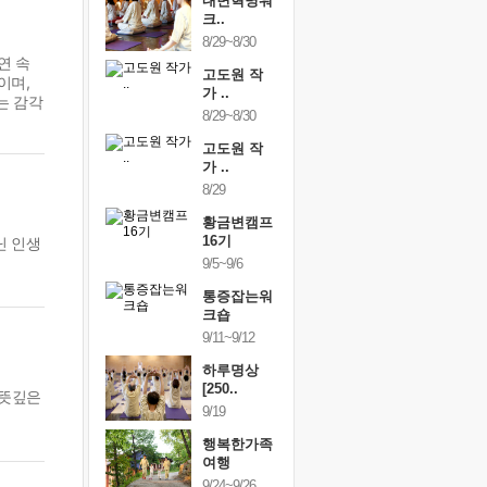
건강명상법
내면혁명워
건강명상
..
크..
스..
/9~10/10
8/29~8/30
10/9~10/10
자연 속
내면혁명워
고도원 작
내면혁명
이며,
..
가 ..
크..
는 감각
/17~10/18
8/29~8/30
10/17~10/18
황금변캠프
고도원 작
황금변캠
7기
가 ..
17기
/30~10/31
8/29
10/30~10/31
통증잡는워
황금변캠프
통증잡는
크숍
16기
크숍
닌 인생
/7~11/8
9/5~9/6
11/7~11/8
내면혁명워
통증잡는워
내면혁명
..
크숍
크..
/12~12/13
9/11~9/12
12/12~12/13
하루명상
[250..
 뜻깊은
9/19
행복한가족
여행
9/24~9/26