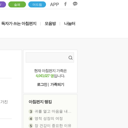
V
솔패
더드림
독자가 쓰는 아침편지
모음방
나눔터
|
|
현재 아침편지 가족은
4,043,027 명
입니다.
로그인
|
가족되기
 가진
아침편지 랭킹
귀를 열고 마음을 내어주고
영적 성장의 여정
장 건강이 중요한 이유