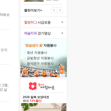
캘린더보기+
시작해보
힐링허그
사감포옹
>
예술치유
걷기명상
>
'옹달샘의 꽃'
자원봉사
 오지
· 청년 자원봉사
· 금빛청년 자원봉사
· 음식연구 자원봉사
로그램,
던 삶
2026 말복 보양대전
최대
74%할인