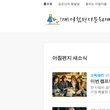
홈으로
깊은산속 옹달샘
꽃피는 아침마을
아침편지 새소식
교육/링컨
202
이번 캠프의
한 사람의 꿈
가장 특별한 
기타
2026.07