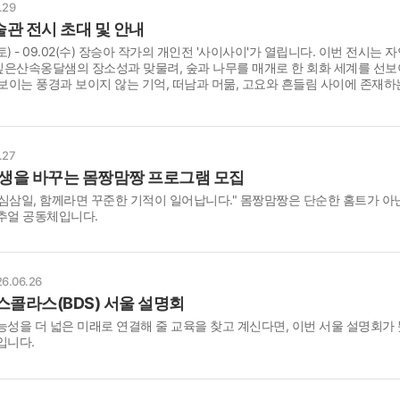
.29
스
관 전시 초대 및 안내
10
04(토) - 09.02(수) 장승아 작가의 개인전 '사이사이'가 열립니다. 이번 전시는 
은산속옹달샘의 장소성과 맞물려, 숲과 나무를 매개로 한 회화 세계를 선보
크
 보이는 풍경과 보이지 않는 기억, 떠남과 머묾, 고요와 흔들림 사이에 존재하
10
1
.27
10
인생을 바꾸는 몸짱맘짱 프로그램 모집
심삼일, 함께라면 꾸준한 기적이 일어납니다." 몸짱맘짱은 단순한 홈트가 아
추얼 공동체입니다.
11
크
12
6.06.26
스콜라스(BDS) 서울 설명회
능성을 더 넓은 미래로 연결해 줄 교육을 찾고 계신다면, 이번 서울 설명회가
입니다.