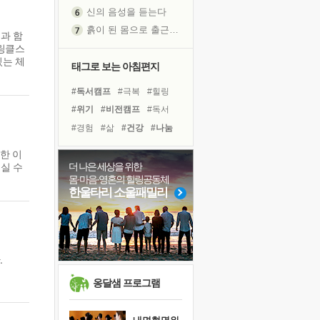
신의 음성을 듣는다
흙이 된 몸으로 출근하는 여자
과 함
슈링클스
극과 극의 양 끝단
있는 체
내가 '나다움'을 찾는 길
태그로 보는 아침편지
피해 갈 수 없는 사건들
#독서캠프
#극복
#힐링
처음 손을 잡았던 날
#위기
#비전캠프
#독서
꿈이 실제가 되는 것
#경험
#삶
#건강
#나눔
'말 타는 법'을 먼저
#다짐
#친구
#링컨학교
한 이
졸업식 사진을 보며
#바이러스
#계획
실 수
더 나은 세상을 위한
극심한 변비, 어깨결림, 수면 장애
몸·마음·영혼의 힐링공동체
#유튜브
#도움
#면역력
아픈 아버지를 위한 공간 설계
한울타리 소울패밀리
#아이들
#선택
#명상
슬럼프
#희망
#사람
#리더
보고 싶은 어머니
유년 시절의 부산 영도 바다
.
못된 꼰대들
희망이란
옹달샘 프로그램
'모른다'는 것