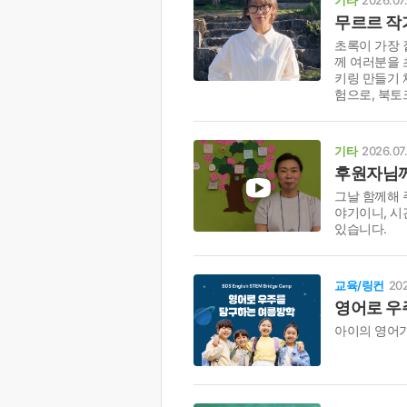
무르르 작
초록이 가장 
께 여러분을 
키링 만들기 
험으로, 북토
기타
2026.07
후원자님께
그날 함께해 
야기이니, 시
있습니다.
교육/링컨
202
영어로 우
아이의 영어가