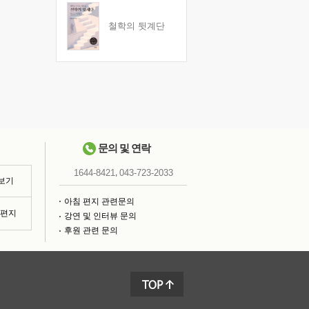
철학의 뒷계단
문의 및 연락
,
1644-8421
043-723-2033
 보기
아침 편지 관련문의
침편지
강연 및 인터뷰 문의
후원 관련 문의