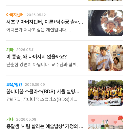
있습니다. 이제 인생은 한 번의 이야기로
끝나지 않습니다. 누구에게나 삶의
전환점이 찾아오고, 그 안에서 새로운
아버지센터
2026.05.12
이야기가 시작됩니다. 그 전환의 시간을
서초구 아버지센터, 이론+덕수궁 출사 '스마트폰 사진 원포인트 레슨' 신청 안내
어떻게 보내느냐에 따라
앞으로의 삶은 더 건강하고 아름답게,
어디론가 떠나고 싶은 계절입니다.
그리고 나답게 펼쳐질 수 있습니다.
아름다운 풍경을 만나면 누구나
스마트폰부터 꺼내 들고 이리저리 찍게
되지요. 폰 카메라 기능을 조금 익히고
기타
2026.05.11
나면, 잘 찍을 수 있는 구도를 배우고 나면,
이 통증, 왜 나아지지 않을까요?
즉각 달라지는 것이 사진입니다.
단순한 강연이 아닙니다. 교수님과 함께,
오랜 수련을 쌓은 실력파 제자분들이 직접
참여하십니다. 참여자 한 분 한 분을 거의
1:1로 살펴주시며, 전문가의 손길로 내 몸의
교육/링컨
2026.05.09
막힌 곳을 직접 풀어드립니다. 어디서 어떤
꿈너머꿈 스콜라스(BDS) 서울 설명회 7월 7일(화) 오전 11시
통증이 오는지, 왜 오래가는지 그 근본
원인부터 함께 찾아갑니다.
7월 7일, 꿈너머꿈 스콜라스(BDS)가
준비한 미래교육의 방향을 직접 확인해
보시기 바랍니다.내 아이의 가능성을 더
넓은 미래로 연결해 줄 교육, 그 답을 찾고
기타
2026.05.08
계신다면 이번 서울 설명회가 뜻깊은
옹달샘 '사람 살리는 예술밥상' 가정의 달 선물세트 마지막 안내드립니다
시간이 될 것입니다.