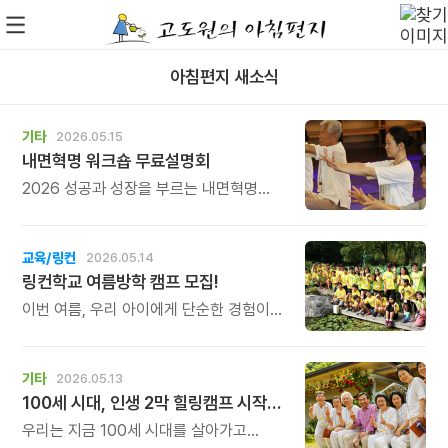
아침편지 새소식
기타
2026.05.15
내면혁명 워크숍 무료설명회
2026 성공과 성장을 부르는 내면혁명
워크숍은 “삶은 축제다” 라는 주제 아래,
1박 2일의 시간이 금새 지나갈 만큼 넘치는
생명력으로 충전하는 마음챙김 워크숍으로
교육/링컨
2026.05.14
준비했습니다.
링컨학교 여름방학 캠프 모집!
이번 여름, 우리 아이에게 단순한 경험이
아닌 \'방향\'을 선물해보세요. 한 번
지나가면 다시 오지 않는 여름방학, 아이의
인생에서 가장 중요한 시기를 놓치지
기타
2026.05.13
마세요.
100세 시대, 인생 2막 힐링캠프 시작합니다
우리는 지금 100세 시대를 살아가고