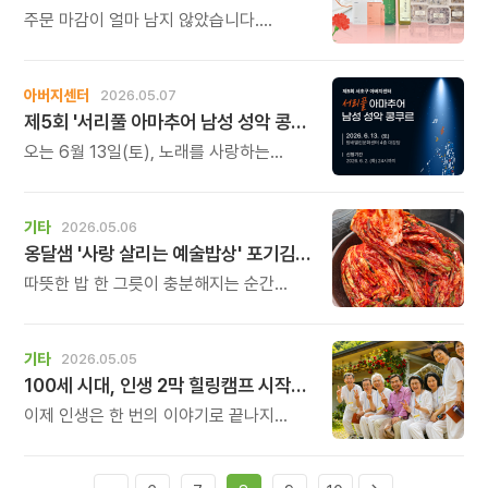
주문 마감이 얼마 남지 않았습니다.
고민하고 계셨다면 지금이 마음을
전하시기 좋은 순간입니다. 천천히
살펴보시고 마음이 닿는 선물을
아버지센터
2026.05.07
골라보세요. 보내는 마음과 받는 하루가
제5회 '서리풀 아마추어 남성 성악 콩쿠르' 개최
함께 따뜻해지길 바랍니다.
오는 6월 13일(토), 노래를 사랑하는
남성들을 위한 뜻 깊은 무대, ‘제5회 서리풀
아마추어 남성 성악 콩쿠르’를 엽니다.
기타
2026.05.06
옹달샘 '사랑 살리는 예술밥상' 포기김치 출시
따뜻한 밥 한 그릇이 충분해지는 순간
‘옹달샘 포기김치’ 사전예약 주문받습니다.
기타
2026.05.05
100세 시대, 인생 2막 힐링캠프 시작합니다
이제 인생은 한 번의 이야기로 끝나지
않습니다. 누구에게나 삶의 전환점이
찾아오고,그 안에서 새로운 이야기가
시작됩니다.