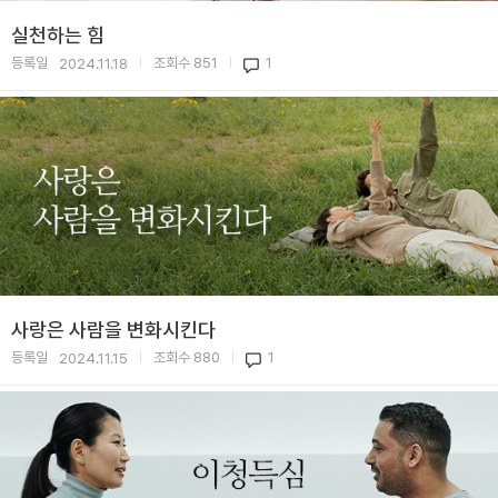
실천하는 힘
등록일
조회수
851
1
2024.11.18
|
|
사랑은 사람을 변화시킨다
등록일
조회수
880
1
2024.11.15
|
|