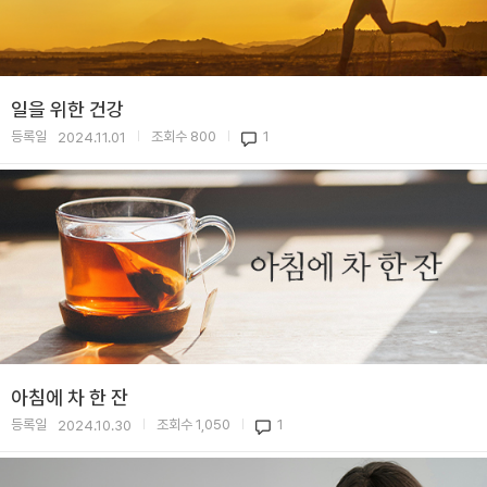
일을 위한 건강
등록일
조회수
800
1
2024.11.01
|
|
아침에 차 한 잔
등록일
조회수
1,050
1
2024.10.30
|
|