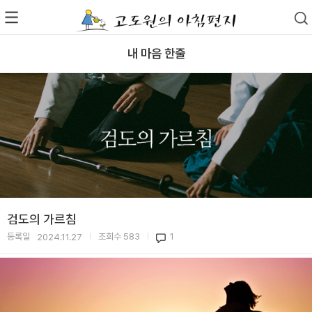
내 마음 한줄
검도의 가르침
등록일
조회수
583
1
2024.11.27
|
|