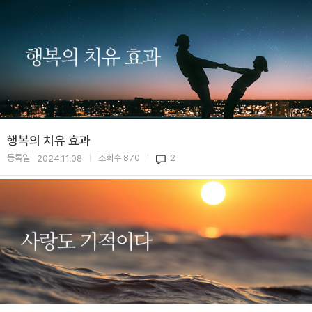
행복의 치유 효과
등록일
조회수
870
2
2024.11.08
|
|