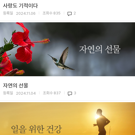
사랑도 기적이다
등록일
조회수
835
2
2024.11.06
|
|
자연의 선물
등록일
조회수
837
3
2024.11.04
|
|