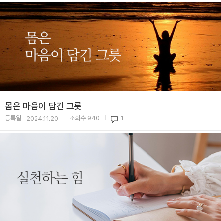
몸은 마음이 담긴 그릇
등록일
조회수
940
1
2024.11.20
|
|