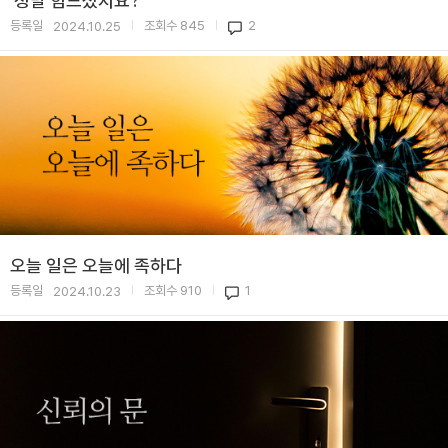
'정말 힘드셨지요?'
등록일
조회수
845
2
2024.10.25
|
|
오늘 일은 오늘에 족하다
등록일
조회수
910
1
2024.10.23
|
|