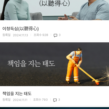
이청득심(以聽得心)
등록일
조회수
928
3
2024.11.13
|
|
책임을 지는 태도
등록일
조회수
793
3
2024.11.11
|
|