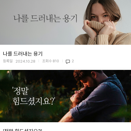
나를 드러내는 용기
등록일
조회수
810
2
2024.10.28
|
|