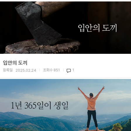
입안의 도끼
등록일
조회수
851
1
2025.02.24
|
|