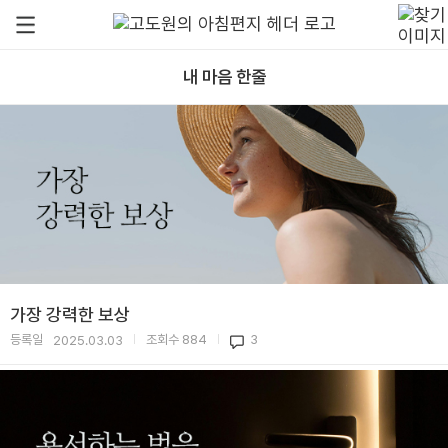
내 마음 한줄
가장 강력한 보상
등록일
조회수
884
3
2025.03.03
|
|