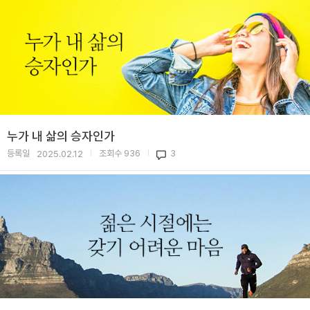
누가 내 삶의 승자인가
등록일
조회수
936
3
2025.02.12
|
|