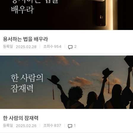
용서하는 법을 배우라
등록일
조회수
954
2
2025.02.28
|
|
한 사람의 잠재력
등록일
조회수
837
1
2025.02.26
|
|