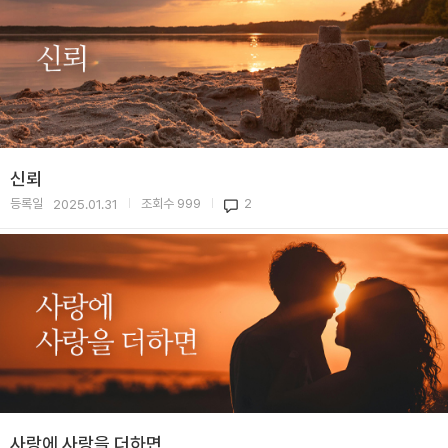
신뢰
등록일
조회수
999
2
2025.01.31
|
|
사랑에 사랑을 더하면