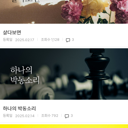
살다보면
등록일
조회수
1,128
3
2025.02.17
|
|
하나의 박동소리
등록일
조회수
792
3
2025.02.14
|
|