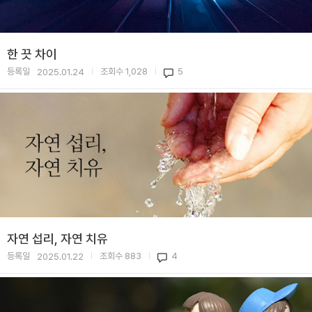
한 끗 차이
등록일
조회수
1,028
5
2025.01.24
|
|
자연 섭리, 자연 치유
등록일
조회수
883
4
2025.01.22
|
|