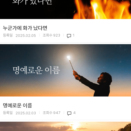
누군가에 화가 났다면
등록일
조회수
923
1
2025.02.05
|
|
명예로운 이름
등록일
조회수
947
4
2025.02.03
|
|