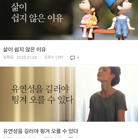
삶이 쉽지 않은 이유
등록일
조회수
1,181
2
2025.01.20
|
|
유연성을 길러야 튕겨 오를 수 있다