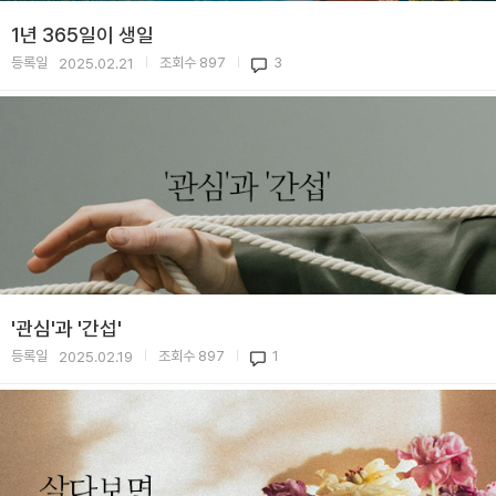
1년 365일이 생일
등록일
조회수
897
3
2025.02.21
|
|
'관심'과 '간섭'
등록일
조회수
897
1
2025.02.19
|
|