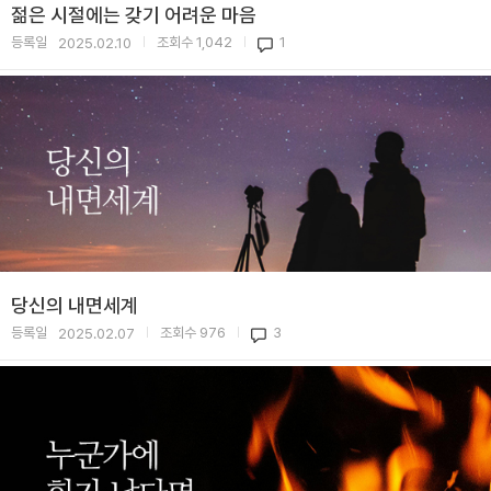
젊은 시절에는 갖기 어려운 마음
등록일
조회수
1,042
1
2025.02.10
|
|
당신의 내면세계
등록일
조회수
976
3
2025.02.07
|
|