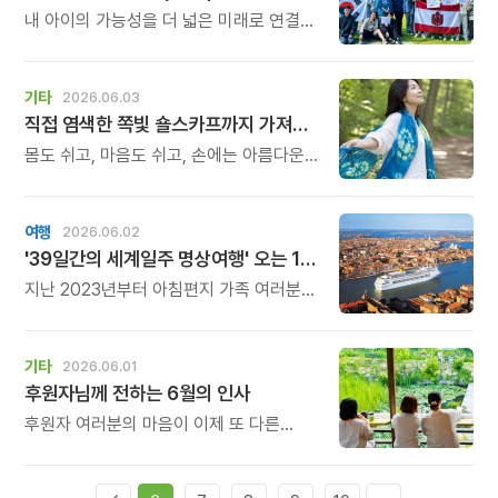
내 아이의 가능성을 더 넓은 미래로 연결해
줄 교육을 찾고 계신다면, 이번 서울
설명회가 뜻깊은 시간이 될 것입니다.
기타
2026.06.03
직접 염색한 쪽빛 숄스카프까지 가져가세요
몸도 쉬고, 마음도 쉬고, 손에는 아름다운
쪽빛 숄 하나가 남는 하루. 6월의 마지막
주말, 당신의 하루를 쪽빛으로 물들여
보세요.
여행
2026.06.02
'39일간의 세계일주 명상여행' 오는 10월에 출발합니다.
지난 2023년부터 아침편지 가족 여러분의
마음속에 심었던 꿈의 씨앗이 어느덧
현실이라는 열매를 맺게 되었습니다. 매달
정성껏 여행 경비를 적립하며 이 순간을
기타
2026.06.01
기다려온 분들의 간절함이 모여, 이제 지구
후원자님께 전하는 6월의 인사
한 바퀴를 돌아보는 기적 같은 시간이
눈앞에 다가왔습니다.
후원자 여러분의 마음이 이제 또 다른
누군가의 희망으로 이어지고 있습니다.