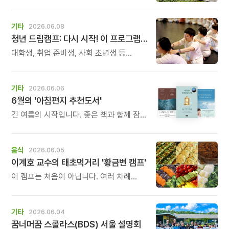
\'깊이 있는 성장의 시간\'도 함께
지나갑니다. 지금 신청하시고 아이의
인생에 오래 남을 꿈의 시작을
기타
2026.06.08
선물해주세요.
청년 드림캠프: 다시 시작! 이 프로그램은 아침편지 후원금으로 진행됩니다.
대학생, 취업 준비생, 사회 초년생 등
20세부터 35세까지 청년들을 위한 2박
3일 힐링 캠프입니다. 청년의 시기는 꿈을
품고 앞으로 나아가는 시간입니다. 하지만
기타
2026.06.06
그 길 위에서 우리는 종종 취업 준비의
6월의 '아침편지 추천도서'
어려움, 실패의 경험, 방향을 잃은 듯한
고민을 마주하게 됩니다.
긴 여름의 시작입니다. 좋은 책과 함께 잠시
더위를 잊는 시간 만들어 보시길 바라며
이달의 추천도서를 소개해 드립니다.
음식
2026.06.05
이계호 교수의 태초먹거리 '황금변 캠프'
이 캠프는 처음이 아닙니다. 여러 차례
진행되었고, 매 회차마다 입소문으로 먼저
자리가 채워졌던 캠프입니다. 한 번 다녀간
분들이 가족과 지인을 다시 추천해
기타
2026.06.04
주셨습니다.
꿈너머꿈 스콜라스(BDS) 서울 설명회