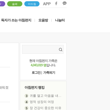
V
솔패
더드림
독자가 쓰는 아침편지
모음방
나눔터
|
|
현재 아침편지 가족은
4,043,019 명
입니다.
로그인
|
가족되기
 채워졌
아침편지 랭킹
귀를 열고 마음을 내어주고
영적 성장의 여정
장 건강이 중요한 이유