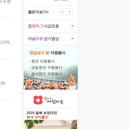
의 수련
캘린더보기+
힐링허그
사감포옹
>
예술치유
걷기명상
>
있으며,
'옹달샘의 꽃'
자원봉사
· 청년 자원봉사
· 금빛청년 자원봉사
· 음식연구 자원봉사
스테
2026 말복 보양대전
최대
74%할인