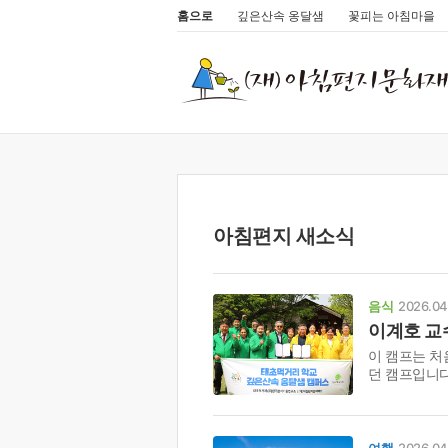
홈으로
깊은산속 옹달샘
꽃피는 아침마을
아침편지 새소식
음식
2026.04
이계호 교
이 캠프는 처
던 캠프입니다
여행
2026.04