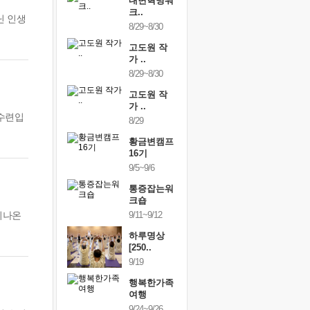
링컨학교
내면혁명워
링컨학교
니..
크..
미니..
닌 인생
/3~10/5
8/29~8/30
10/3~10/5
건강명상법
고도원 작
건강명상
..
가 ..
스..
/9~10/10
8/29~8/30
10/9~10/10
내면혁명워
고도원 작
내면혁명
..
가 ..
크..
 수련입
/17~10/18
8/29
10/17~10/18
황금변캠프
황금변캠프
황금변캠
7기
16기
17기
/30~10/31
9/5~9/6
10/30~10/31
통증잡는워
통증잡는워
통증잡는
크숍
크숍
크숍
지나온
/7~11/8
9/11~9/12
11/7~11/8
내면혁명워
하루명상
내면혁명
..
[250..
크..
/12~12/13
9/19
12/12~12/13
행복한가족
여행
9/24~9/26