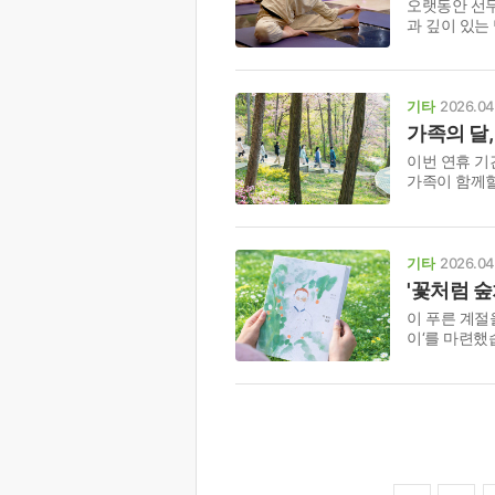
오랫동안 선무
과 깊이 있는
기타
2026.04
가족의 달
이번 연휴 기
가족이 함께할
기타
2026.04
'꽃처럼 
이 푸른 계절
이‘를 마련했