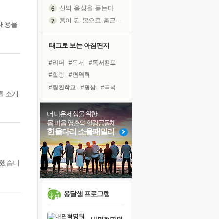
신의 음성을 듣는다
흙이 된 몸으로 출근하는 여자
 내용을
극과 극의 양 끝단
내가 '나다움'을 찾는 길
태그로 보는 아침편지
피해 갈 수 없는 사건들
#리더
#독서
#독서캠프
처음 손을 잡았던 날
#힐링
#면역력
꿈이 실제가 되는 것
#링컨학교
#명상
#극복
를 소개
'말 타는 법'을 먼저
#위기
#다짐
#나눔
#삶
졸업식 사진을 보며
#아이들
#친구
#희망
더 나은 세상을 위한
극심한 변비, 어깨결림, 수면 장애
몸·마음·영혼의 힐링공동체
#선택
#비전캠프
#계획
아픈 아버지를 위한 공간 설계
한울타리 소울패밀리
#유튜브
#바이러스
슬럼프
#건강
#사람
#도움
보고 싶은 어머니
#경험
비했습니
유년 시절의 부산 영도 바다
못된 꼰대들
희망이란
옹달샘 프로그램
'모른다'는 것