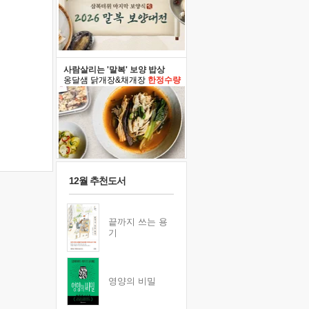
사람살리는 '말복' 보양 밥상
옹달샘 닭개장&채개장
한정수량
12월 추천도서
끝까지 쓰는 용
기
영양의 비밀