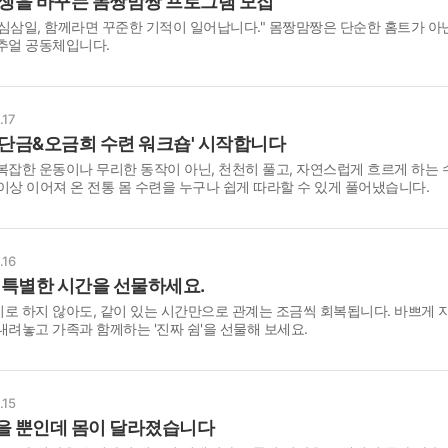
인생을 바꾸는 몸짱맘짱 프로그램 모집
미
심삼일, 함께라면 꾸준한 기적이 일어납니다." 몸짱맘짱은 단순한 홈트가 아
10
추얼 공동체입니다.
스
10
.17
팔단금&오금희 수련 워크숍' 시작합니다
크
복잡한 운동이나 무리한 동작이 아닌, 천천히 풀고, 자연스럽게 흐르게 하는
10
년 이상 이어져 온 전통 몸 수련을 누구나 쉽게 따라할 수 있게 풀어냈습니다.
1
10
.16
, 특별한 시간을 선물하세요.
로 하지 않아도, 같이 있는 시간만으로 관계는 조금씩 회복됩니다. 바쁘게 
11
내려놓고 가족과 함께하는 '진짜 쉼'을 선물해 보세요.
크
12
.15
을 뿐인데 몸이 달라졌습니다