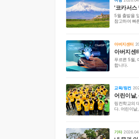
'코카서스
5월 출발을 
참고하여 빠른
아버지센터
2
아버지센터
푸르른 5월,
합니다.
교육/링컨
202
어린이날, 
링컨학교의 대
다. 어린이날
기타
2026.04