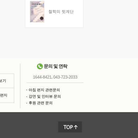
철학의 뒷계단
문의 및 연락
,
1644-8421
043-723-2033
 보기
아침 편지 관련문의
침편지
강연 및 인터뷰 문의
후원 관련 문의