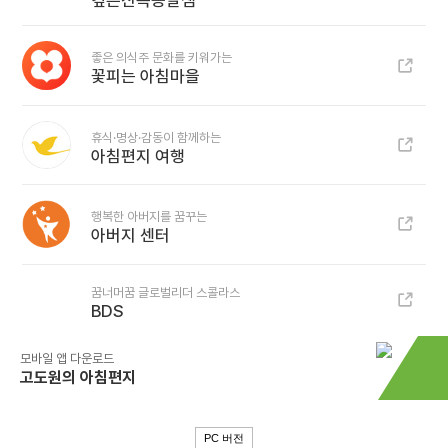
깊은산속옹달샘
좋은 의식주 문화를 키워가는
꽃피는 아침마을
휴식·명상·감동이 함께하는
아침편지 여행
행복한 아버지를 꿈꾸는
아버지 센터
꿈너머꿈 글로벌리더 스콜라스
BDS
모바일 앱 다운로드
고도원의 아침편지
PC 버전