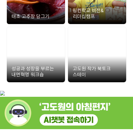
링컨학교 비전&
태초 고추장 담그기
리더십캠프
성공과 성장을 부르는
고도원 작가 북토크
내면혁명 워크숍
스테이