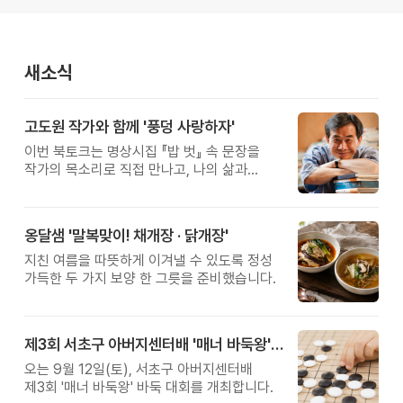
새소식
고도원 작가와 함께 '풍덩 사랑하자'
이번 북토크는 명상시집 『밥 벗』 속 문장을
작가의 목소리로 직접 만나고, 나의 삶과
관계를 잠시 돌아보는 시간입니다.
옹달샘 '말복맞이! 채개장 · 닭개장'
지친 여름을 따뜻하게 이겨낼 수 있도록 정성
가득한 두 가지 보양 한 그릇을 준비했습니다.
제3회 서초구 아버지센터배 '매너 바둑왕' 대회
오는 9월 12일(토), 서초구 아버지센터배
제3회 '매너 바둑왕' 바둑 대회를 개최합니다.