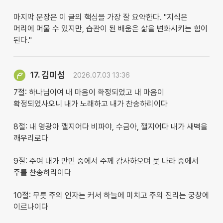
마지막 문장은 이 글의 핵심을 가장 잘 요약한다. "지식은
머리에 머물 수 있지만, 습관이 된 배움은 삶을 변화시키는 힘이
된다."
김미성
17.
2026.07.03 13:36
​7절: 하나님이여 내 마음이 확정되었고 내 마음이
확정되었사오니 내가 노래하고 내가 찬송하리이다
​8절: 내 영광아 깰지어다 비파야, 수금아, 깰지어다 내가 새벽을
깨우리로다
​9절: 주여 내가 만민 중에서 주께 감사하오며 뭇 나라 중에서
주를 찬송하리이다
​10절: 무릇 주의 인자는 커서 하늘에 미치고 주의 진리는 궁창에
이르나이다