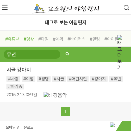
태그로 보는 아침편지
#유튜브
#명상
#다짐
#계획
#바이러스
#힐링
#아이들
#비전캠프
#독서캠프
#삶
#경험
#사람
#도움
#선택
#희망
#나눔
#친구
#링컨학교
#극복
#리더
#위기
시골 강아지
#독서
#건강
#면역력
#사랑
#이별
#생명
#시골
#어린시절
#강아지
#유년
#아기똥
2015.2.17. 화요일
1
모바일 앱 다운로드