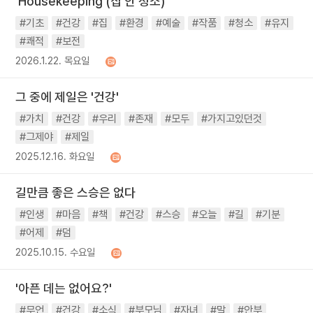
'Housekeeping'(집 안 청소)
#기초
#건강
#집
#환경
#예술
#작품
#청소
#유지
#쾌적
#보전
2026.1.22. 목요일
그 중에 제일은 '건강'
#가치
#건강
#우리
#존재
#모두
#가지고있던것
#그제야
#제일
2025.12.16. 화요일
길만큼 좋은 스승은 없다
#인생
#마음
#책
#건강
#스승
#오늘
#길
#기분
#어제
#덤
2025.10.15. 수요일
'아픈 데는 없어요?'
#무언
#건강
#소식
#부모님
#자녀
#말
#안부