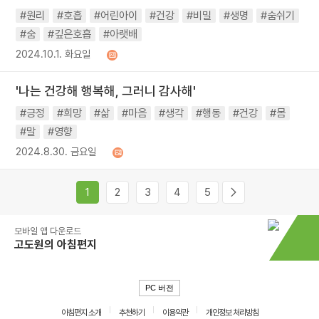
#원리
#호흡
#어린아이
#건강
#비밀
#생명
#숨쉬기
#숨
#깊은호흡
#아랫배
2024.10.1. 화요일
'나는 건강해 행복해, 그러니 감사해'
#긍정
#희망
#삶
#마음
#생각
#행동
#건강
#몸
#말
#영향
2024.8.30. 금요일
1
2
3
4
5
모바일 앱 다운로드
고도원의 아침편지
PC 버전
아침편지 소개
추천하기
이용약관
개인정보 처리방침