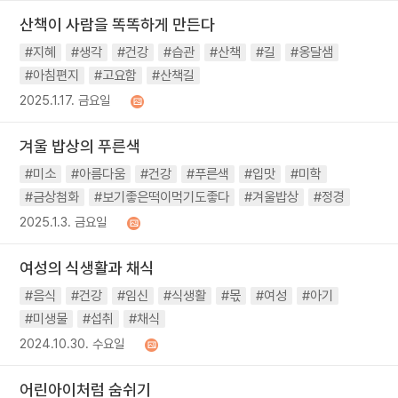
산책이 사람을 똑똑하게 만든다
#지혜
#생각
#건강
#습관
#산책
#길
#옹달샘
#아침편지
#고요함
#산책길
2025.1.17. 금요일
겨울 밥상의 푸른색
#미소
#아름다움
#건강
#푸른색
#입맛
#미학
#금상첨화
#보기좋은떡이먹기도좋다
#겨울밥상
#정경
2025.1.3. 금요일
여성의 식생활과 채식
#음식
#건강
#임신
#식생활
#몫
#여성
#아기
#미생물
#섭취
#채식
2024.10.30. 수요일
어린아이처럼 숨쉬기