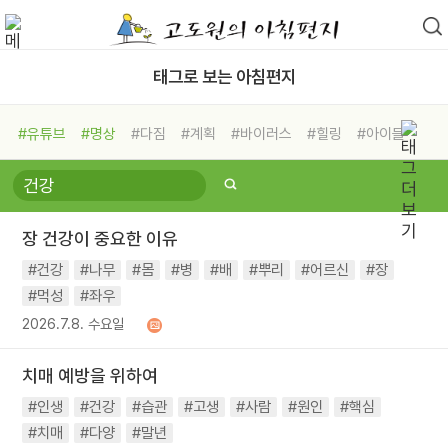
태그로 보는 아침편지
#유튜브
#명상
#다짐
#계획
#바이러스
#힐링
#아이들
#비전캠프
#독서캠프
#삶
#경험
#사람
#도움
#선택
#희망
#나눔
#친구
#링컨학교
#극복
#리더
#위기
장 건강이 중요한 이유
#독서
#건강
#면역력
#건강
#나무
#몸
#병
#배
#뿌리
#어르신
#장
#먹성
#좌우
2026.7.8. 수요일
치매 예방을 위하여
#인생
#건강
#습관
#고생
#사람
#원인
#핵심
#치매
#다양
#말년