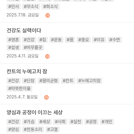
#인사
#무소식
#희소식
2025.7.18. 금요일
건강도 실력이다
#영혼
#건강
#집
#운동
#몸
#중요
#이유
#수면
#섭생
#머무를곳
2025.4.11. 금요일
칸트의 누에고치 잠
#건강
#단잠
#몸의균형
#칸트
#누에고치잠
#따뜻한이불
2025.4.7. 월요일
양심과 공정이 이끄는 세상
#건강
#가슴
#세상
#사회
#실천
#공정
#개인
#양심
#천둥소리
#고결