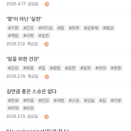
2026.4.17. 금요일
'말'이 아닌 '실천'
#기회
#건강
#리더십
#말
#하루
#공동체
#필요
#책임
#사회
#실천
2026.3.12. 목요일
'일을 위한 건강'
#건강
#목표
#일
#방법
#실천
#집착
#무엇
#분명
2026.2.19. 목요일
길만큼 좋은 스승은 없다
#인생
#마음
#건강
#사람
#스승
#오늘
#길
#기분
#어제
#비유
2026.2.13. 금요일