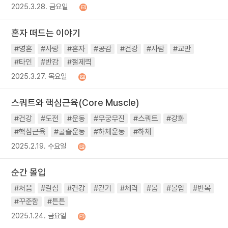
2025.3.28. 금요일
혼자 떠드는 이야기
#영혼
#사랑
#혼자
#공감
#건강
#사람
#교만
#타인
#반감
#절제력
2025.3.27. 목요일
스쿼트와 핵심근육(Core Muscle)
#건강
#도전
#운동
#무궁무진
#스쿼트
#강화
#핵심근육
#굴슬운동
#하체운동
#하체
2025.2.19. 수요일
순간 몰입
#처음
#결심
#건강
#걷기
#체력
#몸
#몰입
#반복
#꾸준함
#튼튼
2025.1.24. 금요일