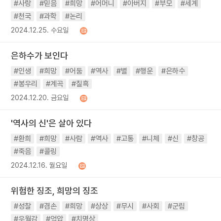
#사랑
#믿음
#희망
#어머니
#아버지
#부모
#세계
#천국
#과학
#논리
2024.12.25. 수요일
은하수가 보인다
#인생
#희망
#어둠
#역사
#별
#행운
#은하수
#봉우리
#계곡
#칠흑
2024.12.20. 금요일
'역사의 신'은 살아 있다
#환희
#희망
#사람
#역사
#고통
#니체
#신
#창공
#죽음
#콜링
2024.12.16. 월요일
위험한 징조, 희망의 징조
#성찰
#겸손
#희망
#상상
#무시
#사회
#군림
#우월감
#억압
#치명상