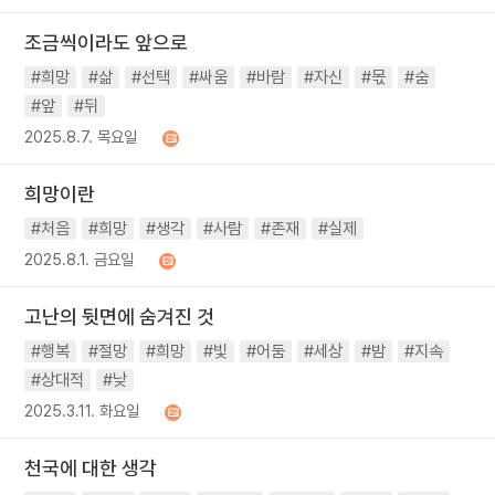
조금씩이라도 앞으로
#희망
#삶
#선택
#싸움
#바람
#자신
#몫
#숨
#앞
#뒤
2025.8.7. 목요일
희망이란
#처음
#희망
#생각
#사람
#존재
#실제
2025.8.1. 금요일
고난의 뒷면에 숨겨진 것
#행복
#절망
#희망
#빛
#어둠
#세상
#밤
#지속
#상대적
#낮
2025.3.11. 화요일
천국에 대한 생각