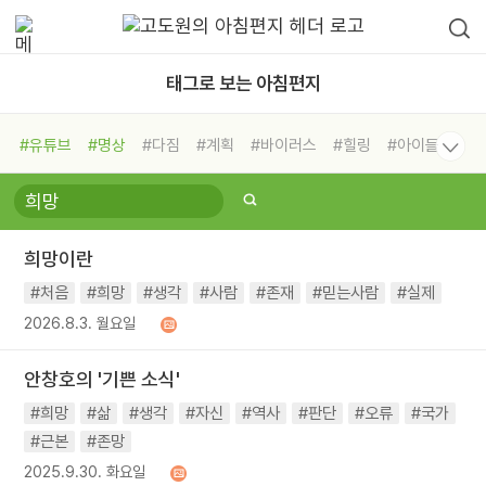
태그로 보는 아침편지
#유튜브
#명상
#다짐
#계획
#바이러스
#힐링
#아이들
#비전캠프
#독서캠프
#삶
#경험
#사람
#도움
#선택
#희망
#나눔
#친구
#링컨학교
#극복
#리더
#위기
희망이란
#독서
#건강
#면역력
#처음
#희망
#생각
#사람
#존재
#믿는사람
#실제
2026.8.3. 월요일
안창호의 '기쁜 소식'
#희망
#삶
#생각
#자신
#역사
#판단
#오류
#국가
#근본
#존망
2025.9.30. 화요일