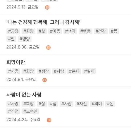
2024.9.13. 금요일
'나는 건강해 행복해, 그러니 감사해'
#긍정
#희망
#삶
#마음
#생각
#행동
#건강
#몸
#말
#영향
2024.8.30. 금요일
희망이란
#처음
#희망
#생각
#사람
#존재
#실제
2024.8.1. 목요일
사람이 없는 사람
#사랑
#희망
#삶
#집
#사람
#자신
#의미
#돈
#직업
#노숙인
2024.4.24. 수요일