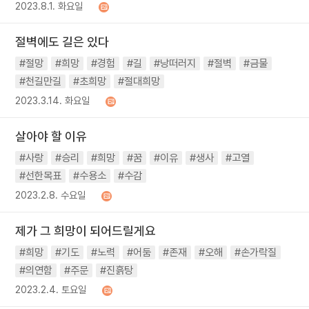
2023.8.1. 화요일
절벽에도 길은 있다
#절망
#희망
#경험
#길
#낭떠러지
#절벽
#금물
#천길만길
#초희망
#절대희망
2023.3.14. 화요일
살아야 할 이유
#사랑
#승리
#희망
#꿈
#이유
#생사
#고열
#선한목표
#수용소
#수감
2023.2.8. 수요일
제가 그 희망이 되어드릴게요
#희망
#기도
#노력
#어둠
#존재
#오해
#손가락질
#의연함
#주문
#진흙탕
2023.2.4. 토요일