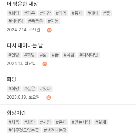
더 평온한 세상
#희망
#평온
#인간
#다리
#통제
#대비
#몫
#비바람
#폭풍우
#지붕
2024.2.14. 수요일
다시 태어나는 날
#절망
#희망
#삶
#꿈
#낙담
#다사다난
2024.1.1. 월요일
희망
#희망
#길은
#있다
2023.8.19. 토요일
희망이란
#처음
#희망
#사람
#존재
#믿는사람
#실제
#아무것도없는곳
#생겨나는것