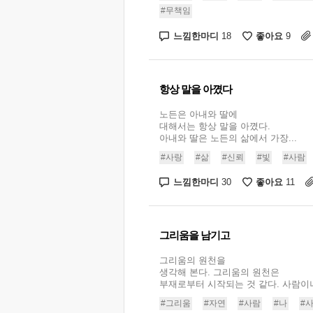
#무책임
느낌한마디
좋아요
18
9
항상 말을 아꼈다
노든은 아내와 딸에
대해서는 항상 말을 아꼈다.
아내와 딸은 노든의 삶에서 가장...
#사랑
#삶
#신뢰
#빛
#사람
느낌한마디
좋아요
30
11
그리움을 남기고
그리움의 원천을
생각해 본다. 그리움의 원천은
부재로부터 시작되는 것 같다. 사람이나.
#그리움
#자연
#사람
#나
#