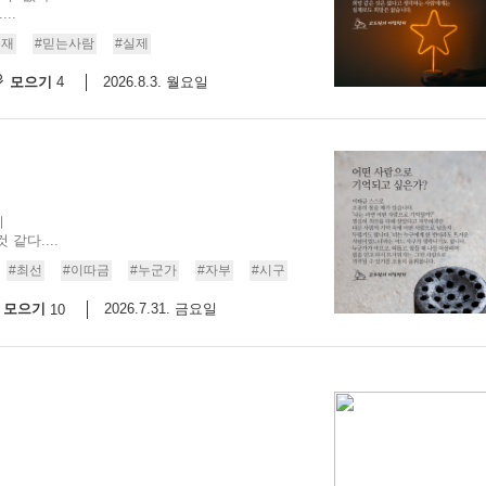
..
존재
#믿는사람
#실제
모으기
2026.8.3. 월요일
4
니
같다....
#최선
#이따금
#누군가
#자부
#시구
모으기
2026.7.31. 금요일
10