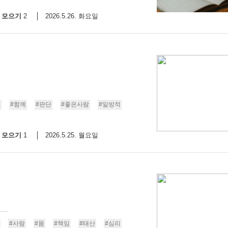
모으기
2026.5.26. 화요일
2
일
#함께
#판단
#좋은사람
#일방적
모으기
2026.5.25. 월요일
1
..
#사람
#몸
#책임
#태산
#심리