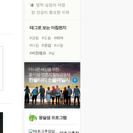
영적 성장의 여정
장 건강이 중요한 이유
신의 음성을 듣는다
흙이 된 몸으로 출근하는 여자
태그로 보는 아침편지
극과 극의 양 끝단
#경험
#도움
#리더
내가 '나다움'을 찾는 길
#다짐
#건강
#사람
피해 갈 수 없는 사건들
#비전캠프
#삶
처음 손을 잡았던 날
#독서캠프
#링컨학교
꿈이 실제가 되는 것
#아이들
#계획
#친구
더 나은 세상을 위한
'말 타는 법'을 먼저
몸·마음·영혼의 힐링공동체
#나눔
#위기
#유튜브
아픈 아버지를 위한 공간 설계
한울타리 소울패밀리
#극복
#바이러스
#선택
졸업식 사진을 보며
#희망
#힐링
#면역력
극심한 변비, 어깨결림, 수면 장애
#독서
#명상
보고 싶은 어머니
마음이 멈춰 버린 곳
유년 시절의 부산 영도 바다
옹달샘 프로그램
못된 꼰대들