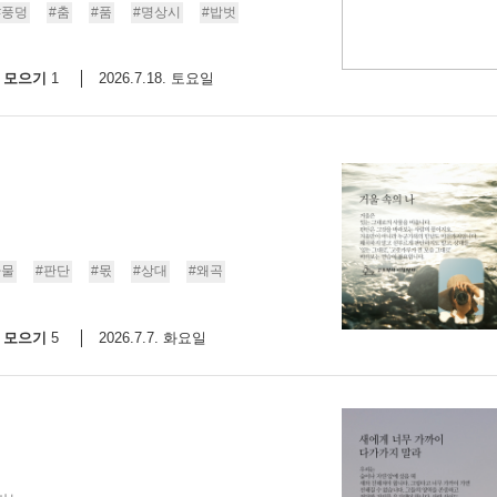
#풍덩
#춤
#품
#명상시
#밥벗
모으기
2026.7.18. 토요일
1
사물
#판단
#몫
#상대
#왜곡
모으기
2026.7.7. 화요일
5