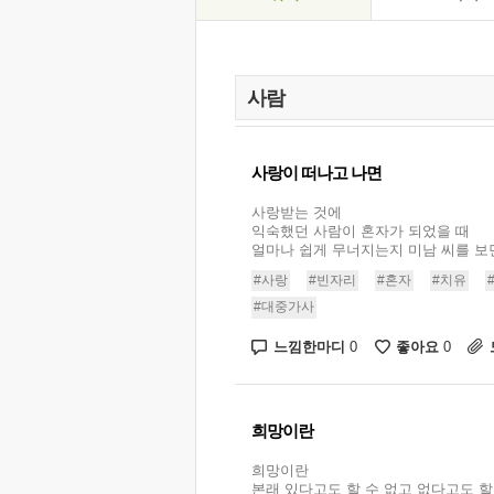
사랑이 떠나고 나면
사랑받는 것에
익숙했던 사람이 혼자가 되었을 때
얼마나 쉽게 무너지는지 미남 씨를 보면
#사랑
#빈자리
#혼자
#치유
#대중가사
느낌한마디
좋아요
0
0
희망이란
희망이란
본래 있다고도 할 수 없고 없다고도 할 