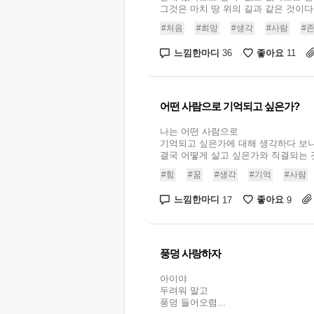
그것은 마치 땅 위의 길과 같은 것이다..
#처음
#희망
#생각
#사람
#
느낌한마디
좋아요
36
11
어떤 사람으로 기억되고 싶은가?
나는 어떤 사람으로
기억되고 싶은가에 대해 생각하다 보
결국 어떻게 살고 싶은가와 직결되는 것 
#힘
#꿈
#생각
#기억
#사람
느낌한마디
좋아요
17
9
풍덩 사랑하자
아이야
두려워 말고
풍덩 들어오렴...