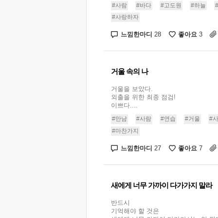
#사람
#바다
#고도원
#하늘
#사랑하자
느낌한마디
좋아요
28
3
거울 속의 나
거울을 보았다.
외출을 위한 최종 점검!
이쁘다....
#만남
#사람
#연습
#거울
#
#마찬가지
느낌한마디
좋아요
27
7
새에게 너무 가까이 다가가지 말라
반드시
기억해야 할 것은