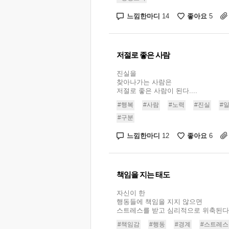
느낌한마디
좋아요
14
5
저절로 좋은 사람
진실을
찾아나가는 사람은
저절로 좋은 사람이 된다....
#행복
#사람
#노력
#진실
#
#구분
느낌한마디
좋아요
12
6
책임을 지는 태도
자신이 한
행동들에 책임을 지지 않으면
스트레스를 받고 심리적으로 위축된다..
#책임감
#행동
#경계
#스트레스