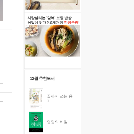
사람살리는 '말복' 보양 밥상
옹달샘 닭개장&채개장
한정수량
12월 추천도서
끝까지 쓰는 용
기
영양의 비밀