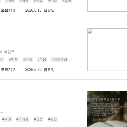
람
#아픔
#이유
#학교
#타인
#교복
모으기
2026.6.15. 월요일
3
이야말로...
대방
#먼저
#순서
#다음
#이청득심
모으기
2026.5.29. 금요일
2
..
#무엇
#스케줄
#상품
#일정