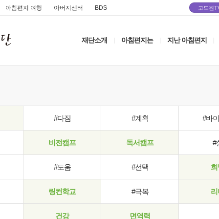
아침편지 여행
아버지센터
BDS
고도원T
재단소개
아침편지는
지난 아침편지
|
|
|
#다짐
#계획
#바
비전캠프
독서캠프
#
#도움
#선택
희
링컨학교
#극복
리
건강
면역력