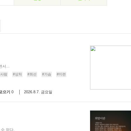
서...
#사람
#상처
#최선
#가슴
#미련
모으기
2026.8.7. 금요일
0
수 없다.