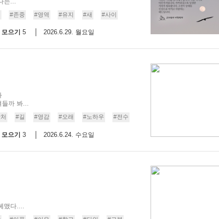
는...
리
#존중
#영역
#유지
#새
#사이
모으기
2026.6.29. 월요일
5
봐
까 봐...
상처
#길
#영감
#오래
#노하우
#전수
모으기
2026.6.24. 수요일
3
다....