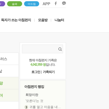
V
솔패
더드림
독자가 쓰는 아침편지
모음방
나눔터
|
|
이러스
현재 아침편지 가족은
4,042,959 명
입니다.
삶
로그인
|
가족되기
망
아침편지 랭킹
희망이란
더
'모른다'는 것
귀를 열고 마음을 내어주고