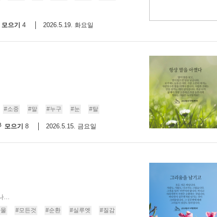
모으기
2026.5.19. 화요일
4
#소중
#말
#누구
#눈
#탈
모으기
2026.5.15. 금요일
8
..
사물
#모든것
#순환
#실루엣
#질감