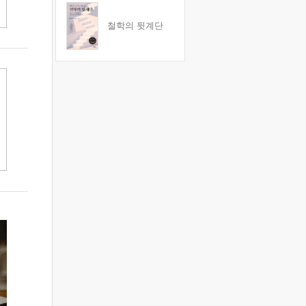
철학의 뒷계단