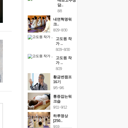
태초고추장
담..
8/8
내면혁명워
크..
8/29~8/30
고도원 작
가 ..
8/29~8/30
고도원 작
가 ..
8/29
황금변캠프
16기
9/5~9/6
통증잡는워
크숍
9/11~9/12
하루명상
[250..
9/19