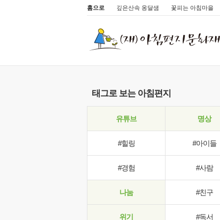
홈으로
깊은산속 옹달샘
꽃피는 아침마을
태그로 보는 아침편지
유튜브
명상
#힐링
#아이들
#경험
#사람
나눔
#친구
위기
#독서