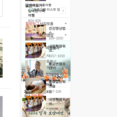
캘린더보기+
행복한가족
여행
9/24~9/26
힐링허그
사감포옹
>
건강명상법
스..
예술치유
걷기명상
>
10/9~10/10
내면혁명워
'옹달샘의 꽃'
자원봉사
크..
· 청년 자원봉사
10/17~10/18
· 금빛청년 자원봉사
황금변캠프
· 음식연구 자원봉사
17기
10/30~10/31
통증잡는워
크숍
11/7~11/8
2026 말복 보양대전
최대
74%할인
내면혁명워
크..
12/12~12/13