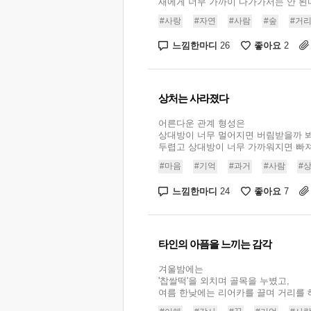
새에게 너무 가까이 다가가서는 안 된다
#사랑
#자연
#사람
#숲
#거
느낌한마디
좋아요
26
2
상처는 사라졌다
어른다운 관계 형성은
상대방이 너무 멀어지면 버림받을까 
두렵고 상대방이 너무 가까워지면 빠져들
#마음
#기억
#과거
#사람
#
느낌한마디
좋아요
24
7
타인의 아픔을 느끼는 감각
겨울밤에는
'찹쌀떡'을 외치며 골목을 누볐고,
여름 한낮에는 리어카를 끌며 거리를 헤맸