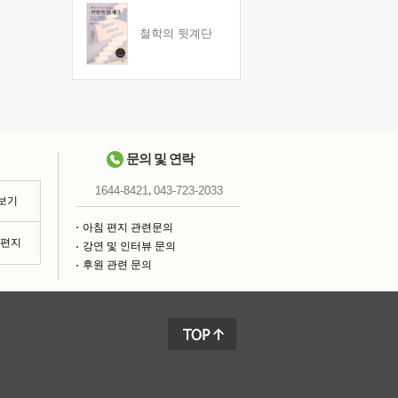
철학의 뒷계단
문의 및 연락
,
1644-8421
043-723-2033
 보기
아침 편지 관련문의
침편지
강연 및 인터뷰 문의
후원 관련 문의