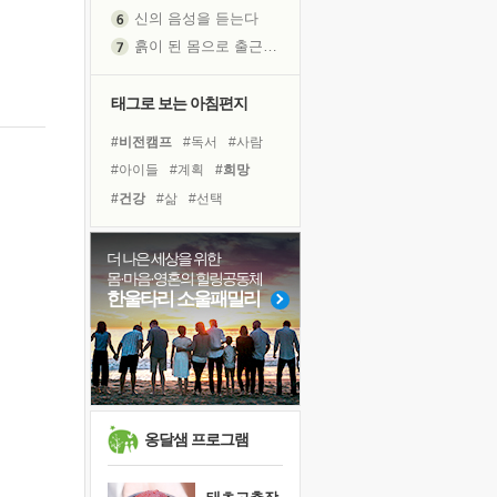
신의 음성을 듣는다
흙이 된 몸으로 출근하는 여자
극과 극의 양 끝단
내가 '나다움'을 찾는 길
태그로 보는 아침편지
피해 갈 수 없는 사건들
#비전캠프
#독서
#사람
처음 손을 잡았던 날
#아이들
#계획
#희망
꿈이 실제가 되는 것
#건강
#삶
#선택
'말 타는 법'을 먼저
#면역력
#다짐
#힐링
졸업식 사진을 보며
#독서캠프
#도움
#경험
더 나은 세상을 위한
극심한 변비, 어깨결림, 수면 장애
몸·마음·영혼의 힐링공동체
#명상
#바이러스
아픈 아버지를 위한 공간 설계
한울타리 소울패밀리
#링컨학교
#위기
#친구
보고 싶은 어머니
#리더
#유튜브
#나눔
유년 시절의 부산 영도 바다
#극복
못된 꼰대들
너무 황홀한 꽃들이여!
희망이란
옹달샘 프로그램
'모른다'는 것