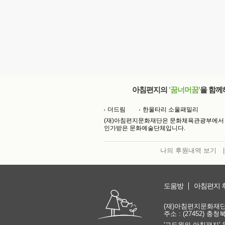
아침편지의
'꿈너머꿈'
을 함께
더드림
한울타리 소울패밀리
(재)아침편지문화재단은 문화체육관광부에서
인가받은 문화예술단체입니다.
나의 후원내역 보기
|
도움방
아침편지 
(재)아침편지문화재단 | 
주소 : (27452) 충
'고도원의 아침편지' 