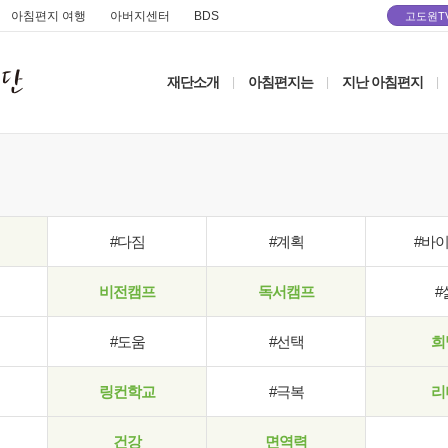
아침편지 여행
아버지센터
BDS
고도원T
재단소개
아침편지는
지난 아침편지
|
|
|
#다짐
#계획
#바
비전캠프
독서캠프
#
#도움
#선택
희
링컨학교
#극복
리
건강
면역력