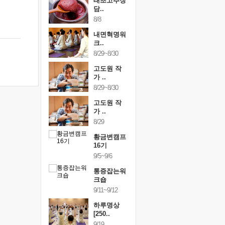
행복한가족
태초고추장
행복한가
여행
담..
여행
24~9/26
8/8
9/24~9/26
건강명상법
내면혁명워
건강명상
..
크..
스..
/9~10/10
8/29~8/30
10/9~10/10
내면혁명워
고도원 작
내면혁명
..
가 ..
크..
/17~10/18
8/29~8/30
10/17~10/18
황금변캠프
고도원 작
황금변캠
7기
가 ..
17기
/30~10/31
8/29
10/30~10/31
통증잡는워
황금변캠프
통증잡는
크숍
16기
크숍
/7~11/8
9/5~9/6
11/7~11/8
내면혁명워
통증잡는워
내면혁명
..
크숍
크..
/12~12/13
9/11~9/12
12/12~12/13
하루명상
[250..
9/19