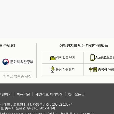
해 주세요!
아침편지를 받는 다양한 방법들
이메일로 받기
App(앱)으로
음성 아침편지
중국어 아
기부금 영수증 신청
후원하기
이용약관
개인정보 처리방침
찾아오는길
대표 : 고도원 | 사업자등록번호 : 105-82-13577
청북도 충주시 노은면 우성1길 201-61,1층
문의 :
,
/ '아침편지여행'문의 :