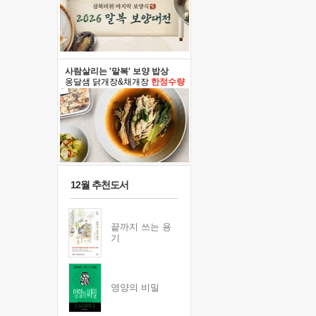
사람살리는 '말복' 보양 밥상
옹달샘 닭개장&채개장
한정수량
12월 추천도서
끝까지 쓰는 용
기
영양의 비밀