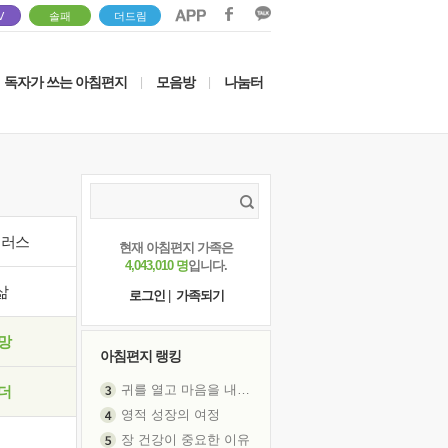
V
솔패
더드림
독자가 쓰는 아침편지
모음방
나눔터
|
|
이러스
현재 아침편지 가족은
4,043,010 명
입니다.
삶
로그인
|
가족되기
망
아침편지 랭킹
귀를 열고 마음을 내어주고
더
영적 성장의 여정
장 건강이 중요한 이유