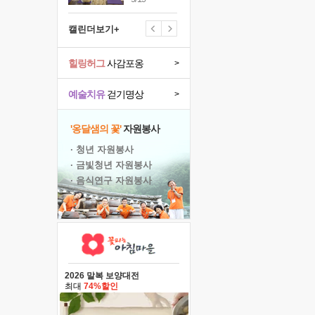
캘린더보기+
힐링허그
사감포옹
>
예술치유
걷기명상
>
'옹달샘의 꽃'
자원봉사
· 청년 자원봉사
· 금빛청년 자원봉사
· 음식연구 자원봉사
2026 말복 보양대전
최대
74%할인