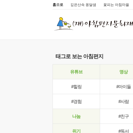
홈으로
깊은산속 옹달샘
꽃피는 아침마을
태그로 보는 아침편지
유튜브
명상
#힐링
#아이들
#경험
#사람
나눔
#친구
위기
#독서