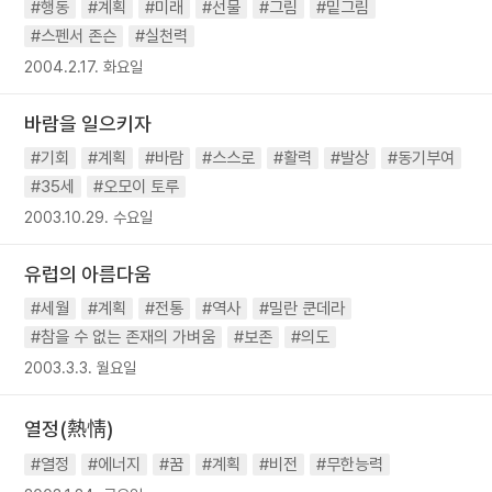
#행동
#계획
#미래
#선물
#그림
#밑그림
#스펜서 존슨
#실천력
2004.2.17. 화요일
바람을 일으키자
#기회
#계획
#바람
#스스로
#활력
#발상
#동기부여
#35세
#오모이 토루
2003.10.29. 수요일
유럽의 아름다움
#세월
#계획
#전통
#역사
#밀란 쿤데라
#참을 수 없는 존재의 가벼움
#보존
#의도
2003.3.3. 월요일
열정(熱情)
#열정
#에너지
#꿈
#계획
#비전
#무한능력