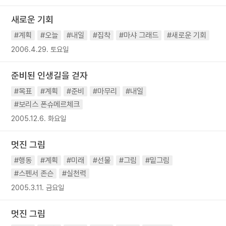
새로운 기회
#계획
#오늘
#내일
#집착
#마샤 그래드
#새로운 기회
2006.4.29. 토요일
준비된 인생길을 걷자
#목표
#계획
#준비
#마무리
#내일
#보리스 폰슈메르체크
2005.12.6. 화요일
멋진 그림
#행동
#계획
#미래
#선물
#그림
#밑그림
#스펜서 존슨
#실천력
2005.3.11. 금요일
멋진 그림