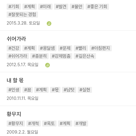
#기회
#계획
#미래
#발견
#불안
#좋은 기회
#잘못되는 경험
2015.3.28. 토요일
쉬어가라
#건강
#계획
#옹달샘
#문제
#빨리
#아침편지
#쉬어가라
#충분히
#강제멈춤
#깊은산속
2012.5.17. 목요일
내 할 몫
#인생
#꿈
#계획
#몫
#남탓
#실현
2010.11.11. 목요일
황무지
#황무지
#개척
#옥토
#계획
#개발
2009.2.2. 월요일