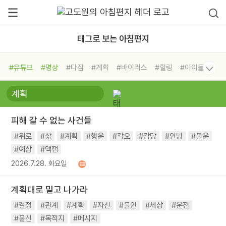
태그로 보는 아침편지
#유튜브
#명상
#다짐
#계획
#바이러스
#힐링
#아이들
#비전캠프
#독서캠프
#삶
#경험
#사람
#도움
#선택
#희망
#나눔
#친구
#링컨학교
#극복
#리더
#위기
피해 갈 수 없는 사건들
#독서
#건강
#면역력
#위로
#삶
#계획
#행운
#각오
#감당
#안녕
#불운
#예상
#액땜
2026.7.28. 화요일
계획대로 밀고 나가라
#결정
#관계
#계획
#자신
#불안
#세상
#운전
#불신
#목적지
#메시지