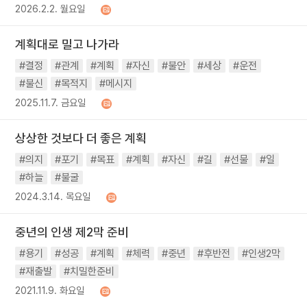
2026.2.2. 월요일
계획대로 밀고 나가라
#결정
#관계
#계획
#자신
#불안
#세상
#운전
#불신
#목적지
#메시지
2025.11.7. 금요일
상상한 것보다 더 좋은 계획
#의지
#포기
#목표
#계획
#자신
#길
#선물
#일
#하늘
#불굴
2024.3.14. 목요일
중년의 인생 제2막 준비
#용기
#성공
#계획
#체력
#중년
#후반전
#인생2막
#재출발
#치밀한준비
2021.11.9. 화요일