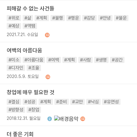
피해갈 수 없는 사건들
#위로
#삶
#계획
#불행
#행운
#감당
#안녕
#불운
#예상
#액땜
2021.7.21. 수요일
여백의 아름다움
#미소
#아름다움
#여백
#계획
#사람
#생명
#공간
#디자인
#조율
2020.5.9. 토요일
창업에 매우 필요한 것
#결심
#성공
#계획
#준비
#교만
#낙심
#유연성
#방향성
#창업
2018.12.31. 월요일
더 좋은 기회