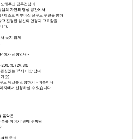
지도해주신 김무겸님이
달샘의 자연과 명상 공간에서
흡+체조로 이루어진 선무도 수련을 통해
찾고 진정한 심신의 안정과 고요함을
니다.
서 늦지 않게
.
숍' 참가 신청안내 -
)~20일(일) 2박3일
 관심있는 15세 이상 남녀
 기준)
선무도 워크숍 신청하기＞버튼이나
서 신청하실 수 있습니다.
 음악은...
푸른숲 이야기' 편에 수록된
다.
유여행 중에