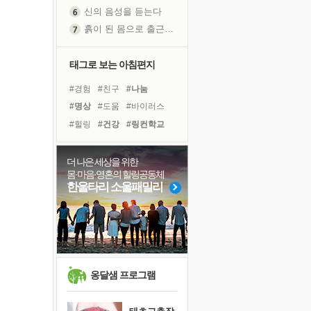
흙이 된 몸으로 출근하는 여자
극과 극의 양 끝단
내가 '나다움'을 찾는 길
피해 갈 수 없는 사건들
태그로 보는 아침편지
처음 손을 잡았던 날
#경험
#친구
#나눔
꿈이 실제가 되는 것
#명상
#도움
#바이러스
'말 타는 법'을 먼저
#힐링
#건강
#링컨학교
아픈 아버지를 위한 공간 설계
#리더
#독서
#삶
#계획
졸업식 사진을 보며
#희망
#독서캠프
더 나은 세상을 위한
극심한 변비, 어깨결림, 수면 장애
몸·마음·영혼의 힐링공동체
#아이들
#다짐
#극복
보고 싶은 어머니
한울타리 소울패밀리
#선택
#비전캠프
마음이 멈춰 버린 곳
#면역력
#위기
#사람
유년 시절의 부산 영도 바다
#유튜브
못된 꼰대들
희망이란
'모른다'는 것
옹달샘 프로그램
귀를 열고 마음을 내어주고