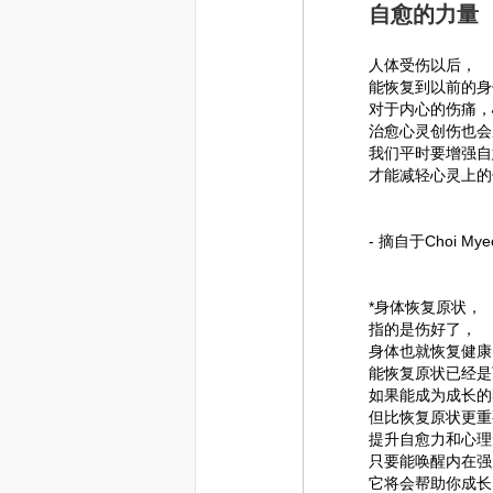
自愈的力量
人体受伤以后，
能恢复到以前的身
对于内心的伤痛，
治愈心灵创伤也会
我们平时要增强自
才能减轻心灵上的
- 摘自于Choi M
*身体恢复原状，
指的是伤好了，
身体也就恢复健康
能恢复原状已经是
如果能成为成长的
但比恢复原状更重
提升自愈力和心理
只要能唤醒内在强
它将会帮助你成长