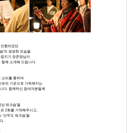
 진행되었던
크숍'의 생생한 모습을
아침지기 장준영님이
 함께 소개해 드립니다.
 소리를 통하여
 치유의 기운으로 가득해지는
니다. 함께하신 참여자분들께
.
명상 워크숍'을
은 2회를 기약해주시고,
는 '선무도 워크숍'을
다.
시