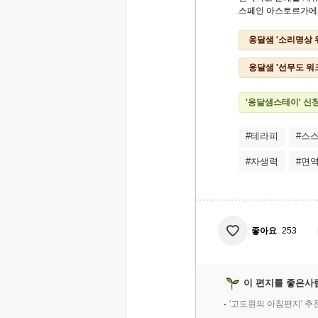
스페인 아스토르가에서
옹달샘 '소리명상 
옹달샘 '선무도 워
'옹달샘스테이' 신
#테라피
#스
#자생력
#면
좋아요
253
이 편지를 좋은사
'고도원의 아침편지' 