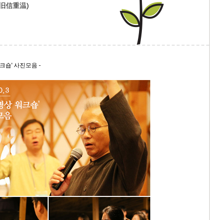
日 旧信重温)
9/
스
10
크숍' 사진모음 -
크
10
1
10
11
크
12