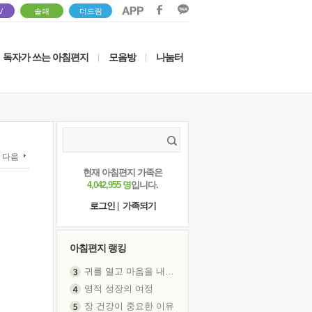
V
솔패
더드림
독자가 쓰는 아침편지
모음방
나눔터
|
|
다음
현재 아침편지 가족은
4,042,955 명
입니다.
로그인
|
가족되기
아침편지 랭킹
영적 성장의 여정
장 건강이 중요한 이유
신의 음성을 듣는다