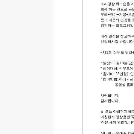
소리명상 워크숍을 
함께 하는 것으로 옹
무예+요가+기공+호
몸과 마음의 건강을 
경험하는 프로그램입
아래 일정을 참고하셔
신청하시길 바랍니다
- 제3회 '선무도 워크
* 일정: 11월18일(금
* 참여대상: 선무도에
* 참가비: 28만원(1인
* 참여방법: 아래＜
옹달샘 홈페이지에
사랑합니다.
감사합니다.
♬ 오늘 아침편지 배경
아침편지 명상음반 '
'작은 새의 연희'입니
산티아고 순례길 치