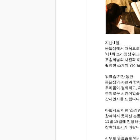
지난 1일,
옹달샘에서 처음으로
'제1회 소리명상 워
조송희님의 사진과 
촬영한 스케치 영상을
워크숍 기간 동안
옹달샘의 자연과 함께
우리몸이 정화되고,
경이로운 시간이었습
감사인사를 드립니다
아쉽게도 이번 '소리
참여하지 못하신 분들
11월 18일에 진행하
참여해보시기 바랍니
선무도 워크숍도 역