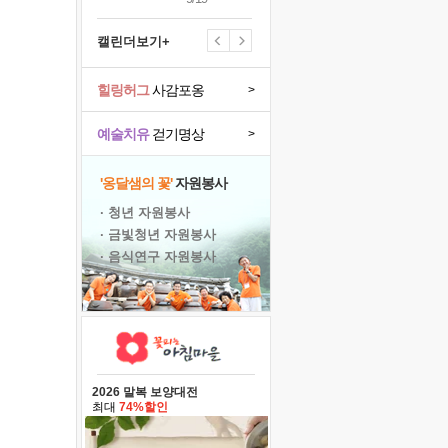
캘린더보기+
힐링허그
사감포옹
>
예술치유
걷기명상
>
'옹달샘의 꽃'
자원봉사
· 청년 자원봉사
· 금빛청년 자원봉사
· 음식연구 자원봉사
2026 말복 보양대전
최대
74%할인