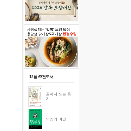
사람살리는 '말복' 보양 밥상
옹달샘 닭개장&채개장
한정수량
12월 추천도서
끝까지 쓰는 용
기
영양의 비밀