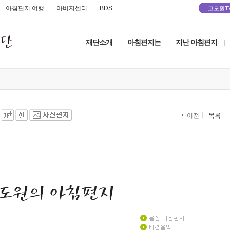
아침편지 여행
아버지센터
BDS
고도원T
재단소개
아침편지는
지난 아침편지
|
|
|
목록
이전