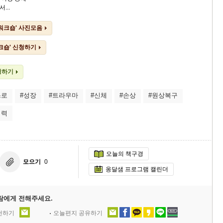
...
워크숍' 사진모음
크숍' 신청하기
청하기
스로
#성장
#트라우마
#신체
#손상
#원상복구
역력
오늘의 책구경
모으기
0
옹달샘 프로그램 캘린더
람에게 전해주세요.
추천하기
오늘편지 공유하기