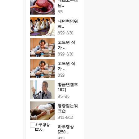
행복한가족
태초고추장
행복한가
여행
담..
여행
24~9/26
8/8
9/24~9/26
건강명상법
내면혁명워
건강명상
..
크..
스..
/9~10/10
8/29~8/30
10/9~10/10
내면혁명워
고도원 작
내면혁명
..
가 ..
크..
/17~10/18
8/29~8/30
10/17~10/18
황금변캠프
고도원 작
황금변캠
7기
가 ..
17기
/30~10/31
8/29
10/30~10/31
통증잡는워
황금변캠프
통증잡는
크숍
16기
크숍
/7~11/8
9/5~9/6
11/7~11/8
내면혁명워
통증잡는워
내면혁명
..
크숍
크..
/12~12/13
9/11~9/12
12/12~12/13
하루명상
[250..
9/19