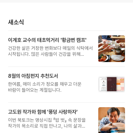
새소식
이계호 교수의 태초먹거리 '황금변 캠프'
건강한 삶은 거창한 변화보다 매일의 식탁에서
시작됩니다. 많은 사람들이 건강을 위해
새로운 방법을 찾지만, 건강한 생활은 작은
습관에서 시작됩니다. 유퀴즈에서 많은 관심을
받은 이계호 교수와 함께하는 태초먹거리
8월의 아침편지 추천도서
황금변 캠프
한여름, 매미 소리가 정오를 채우고 더운
바람이 들어오는 계절입니다.
고도원 작가와 함께 '풍덩 사랑하자'
이번 북토크는 명상시집 『밥 벗』 속 문장을
작가의 목소리로 직접 만나고, 나의 삶과
관계를 잠시 돌아보는 시간입니다.