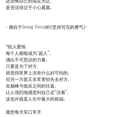
还后悔自己到现在为止，
是否活得过于小心翼翼。
- 摘自于Jeong Yeoul的《坚持写完的勇气》-
*陷入爱情，
每个人都能成为“超人”，
涌出不可思议的力量。
只要是为了对方，
就觉得世界上没有什么好可怕的，
但另一方面又非常害怕失去对方。
在巅峰与低谷之间的往返，
让人强烈地感觉到自己还“活着”，
这也许就是人生中最大的祝福。
愿您每天笑口常开