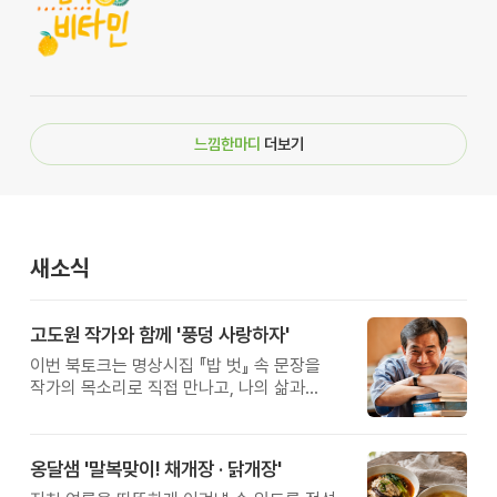
느낌한마디
더보기
새소식
고도원 작가와 함께 '풍덩 사랑하자'
이번 북토크는 명상시집 『밥 벗』 속 문장을
작가의 목소리로 직접 만나고, 나의 삶과
관계를 잠시 돌아보는 시간입니다.
옹달샘 '말복맞이! 채개장 · 닭개장'