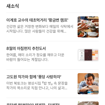
새소식
이계호 교수의 태초먹거리 '황금변 캠프'
건강한 삶은 거창한 변화보다 매일의 식탁에서
시작됩니다. 많은 사람들이 건강을 위해
새로운 방법을 찾지만, 건강한 생활은 작은
습관에서 시작됩니다. 유퀴즈에서 많은 관심을
받은 이계호 교수와 함께하는 태초먹거리
8월의 아침편지 추천도서
황금변 캠프
한여름, 매미 소리가 정오를 채우고 더운
바람이 들어오는 계절입니다.
고도원 작가와 함께 '풍덩 사랑하자'
이번 북토크는 명상시집 『밥 벗』 속 문장을
작가의 목소리로 직접 만나고, 나의 삶과
관계를 잠시 돌아보는 시간입니다.