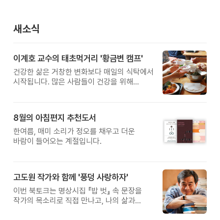
새소식
이계호 교수의 태초먹거리 '황금변 캠프'
건강한 삶은 거창한 변화보다 매일의 식탁에서
시작됩니다. 많은 사람들이 건강을 위해
새로운 방법을 찾지만, 건강한 생활은 작은
습관에서 시작됩니다. 유퀴즈에서 많은 관심을
받은 이계호 교수와 함께하는 태초먹거리
8월의 아침편지 추천도서
황금변 캠프
한여름, 매미 소리가 정오를 채우고 더운
바람이 들어오는 계절입니다.
고도원 작가와 함께 '풍덩 사랑하자'
이번 북토크는 명상시집 『밥 벗』 속 문장을
작가의 목소리로 직접 만나고, 나의 삶과
관계를 잠시 돌아보는 시간입니다.