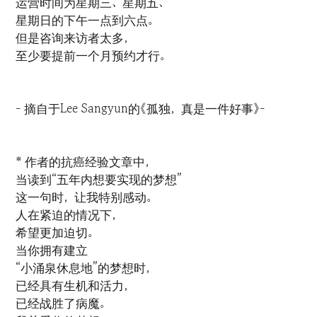
运营时间为星期三、星期五、
星期日的下午一点到六点。
但是咨询来访者太多，
至少要提前一个月预约才行。
- 摘自于Lee Sangyun的《孤独，真是一件好事》-
* 作者的抗癌经验文章中，
当读到“五年内想要实现的梦想”
这一句时，让我特别感动。
人在紧迫的情况下，
希望更加迫切。
当你拥有建立
“小涌泉休息地”的梦想时，
已经具有生机和活力，
已经战胜了病魔。