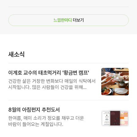
느낌한마디
더보기
새소식
이계호 교수의 태초먹거리 '황금변 캠프'
건강한 삶은 거창한 변화보다 매일의 식탁에서
시작됩니다. 많은 사람들이 건강을 위해
새로운 방법을 찾지만, 건강한 생활은 작은
습관에서 시작됩니다. 유퀴즈에서 많은 관심을
받은 이계호 교수와 함께하는 태초먹거리
8월의 아침편지 추천도서
황금변 캠프
한여름, 매미 소리가 정오를 채우고 더운
바람이 들어오는 계절입니다.