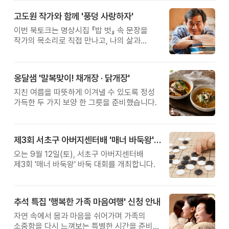
고도원 작가와 함께 '풍덩 사랑하자'
이번 북토크는 명상시집 『밥 벗』 속 문장을
작가의 목소리로 직접 만나고, 나의 삶과
관계를 잠시 돌아보는 시간입니다.
옹달샘 '말복맞이! 채개장 · 닭개장'
지친 여름을 따뜻하게 이겨낼 수 있도록 정성
가득한 두 가지 보양 한 그릇을 준비했습니다.
제3회 서초구 아버지센터배 '매너 바둑왕' 대회
오는 9월 12일(토), 서초구 아버지센터배
제3회 '매너 바둑왕' 바둑 대회를 개최합니다.
추석 특집 '행복한 가족 마음여행' 신청 안내
자연 속에서 몸과 마음을 쉬어가며 가족의
소중함을 다시 느껴보는 특별한 시간을 준비해