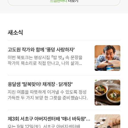
느낌한마디
더보기
새소식
고도원 작가와 함께 '풍덩 사랑하자'
이번 북토크는 명상시집 『밥 벗』 속 문장을
작가의 목소리로 직접 만나고, 나의 삶과
관계를 잠시 돌아보는 시간입니다.
옹달샘 '말복맞이! 채개장 · 닭개장'
지친 여름을 따뜻하게 이겨낼 수 있도록 정성
가득한 두 가지 보양 한 그릇을 준비했습니다.
제3회 서초구 아버지센터배 '매너 바둑왕' 대회
오는 9월 12일(토), 서초구 아버지센터배