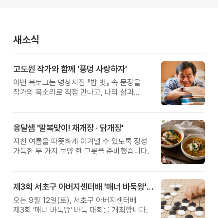
새소식
고도원 작가와 함께 '풍덩 사랑하자'
이번 북토크는 명상시집 『밥 벗』 속 문장을
작가의 목소리로 직접 만나고, 나의 삶과
관계를 잠시 돌아보는 시간입니다.
옹달샘 '말복맞이! 채개장 · 닭개장'
지친 여름을 따뜻하게 이겨낼 수 있도록 정성
가득한 두 가지 보양 한 그릇을 준비했습니다.
제3회 서초구 아버지센터배 '매너 바둑왕' 대회
오는 9월 12일(토), 서초구 아버지센터배
제3회 '매너 바둑왕' 바둑 대회를 개최합니다.