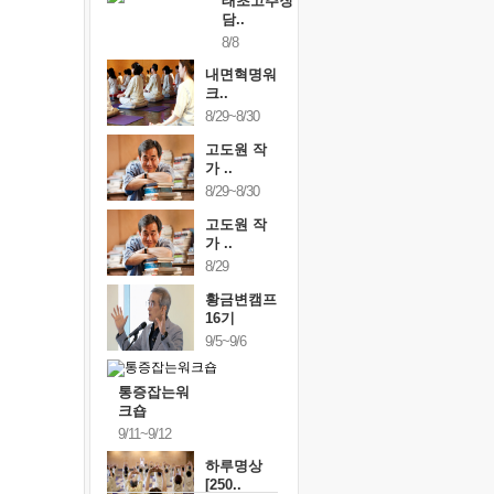
태초고추장
담..
8/8
내면혁명워
크..
8/29~8/30
고도원 작
가 ..
8/29~8/30
고도원 작
가 ..
8/29
황금변캠프
16기
9/5~9/6
통증잡는워
크숍
9/11~9/12
하루명상
[250..