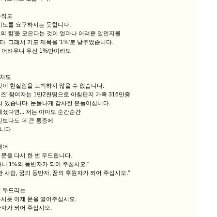
아직도
기도를 요구하시는 듯합니다.
3%의 힘'을 모은다는 것이 얼마나 어려운 일인지를
. 그래서 기도 제목을 '1%'로 낮추었습니다.
고 어려우니 우선 1%만이라도
조차도
것이 현실임을 고백하지 않을 수 없습니다.
즈' 참여자는 1만2천명으로 아침편지 가족 316만중
물러 있습니다. 눈물나게 감사한 분들이십니다.
계셨다면... 저는 아마도 순간순간
진보다도 더 큰 통증에
니다.
내어
문을 다시 한 번 두드립니다.
아니 1%의 동반자가 되어 주십시오."
 한 사람, 꿈의 동반자, 꿈의 후원자가 되어 주십시오."
어 두드리는
하시듯 이제 문을 열어주십시오.
자가 되어 주십시오.