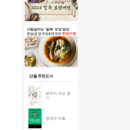
12/12~12/13
사람살리는 '말복' 보양 밥상
옹달샘 닭개장&채개장
한정수량
12월 추천도서
끝까지 쓰는 용
기
영양의 비밀