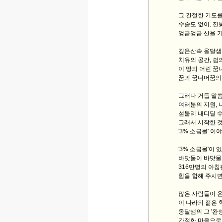
그 간절한 기도
수술도 없이, 진
엉금엉금 산을 
깊은산속 옹달샘
치유의 공간, 쉼
이 땅의 어린 
꿈과 꿈너머꿈의
그러나 거듭 말
여러분의 지원, 
섣불리 내디딜 수
그래서 시작한 것
'3% 소금물' 
'3% 소금물'이
바닷물이 바닷물
316만명의 아침편
힘을 합해 주시면
많은 사람들이 
이 나라의 젊은 
옹달샘의 그 '완
간절한 마음으로