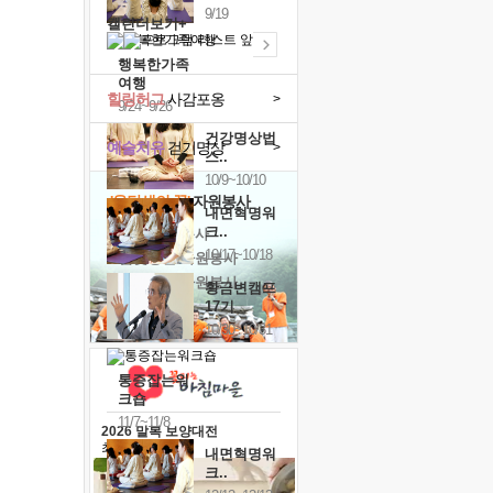
9/19
캘린더보기+
행복한가족
여행
힐링허그
사감포옹
>
9/24~9/26
건강명상법
예술치유
걷기명상
>
스..
10/9~10/10
'옹달샘의 꽃'
자원봉사
내면혁명워
크..
· 청년 자원봉사
10/17~10/18
· 금빛청년 자원봉사
· 음식연구 자원봉사
황금변캠프
17기
10/30~10/31
통증잡는워
크숍
11/7~11/8
2026 말복 보양대전
최대
74%할인
내면혁명워
크..