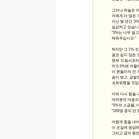
그러나 하늘은 
저에게 더 많은 
지난 몇 년간 '
실감하고 있습니다
"3%는 너무 멀
채워주십시오."
하지만 그 1% 
결코 쉽지 않은 
현재 '드림서포터
약 0.3%에 머
이 분들마저 안 
숨이 멎고, 급발
괴로워했을 것입
이제 다시 힘을 
여러분의 마음의 
"3%의 소금물, 
"100명 중의 단
어렵게 힘을 내
이 손길에 응답
그리고 꿈의 동반