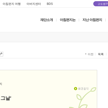
아침편지 여행
아버지센터
BDS
고도원T
재단소개
아침편지는
지난 아침편지
|
|
|
목록
이전
 그날'