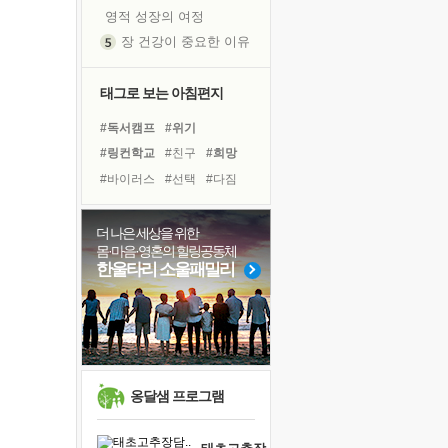
영적 성장의 여정
장 건강이 중요한 이유
신의 음성을 듣는다
흙이 된 몸으로 출근하는 여자
태그로 보는 아침편지
극과 극의 양 끝단
#독서캠프
#위기
내가 '나다움'을 찾는 길
#링컨학교
#친구
#희망
피해 갈 수 없는 사건들
#바이러스
#선택
#다짐
처음 손을 잡았던 날
#극복
#삶
#도움
#나눔
꿈이 실제가 되는 것
#독서
#힐링
#아이들
더 나은 세상을 위한
'말 타는 법'을 먼저
몸·마음·영혼의 힐링공동체
#비전캠프
#경험
#명상
졸업식 사진을 보며
한울타리 소울패밀리
#리더
#건강
#계획
아픈 아버지를 위한 공간 설계
#사람
#면역력
#유튜브
극심한 변비, 어깨결림, 수면 장애
보고 싶은 어머니
유년 시절의 부산 영도 바다
못된 꼰대들
옹달샘 프로그램
거울 속의 나