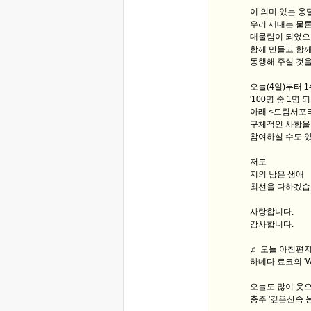
이 의미 있는 옹
우리 세대는 물론
대물림이 되었으
함께 만들고 함께
동행해 주실 것을
오늘(4일)부터 
'100명 중 1
아래 <드림서포
구체적인 사항을 
참여하실 수도 
저도
저의 남은 생애
최선을 다하겠습
사랑합니다.
감사합니다.
♬ 오늘 아침편지 
하네다 료코의 'Whe
오늘도 많이 웃으
충주 '깊은산속 옹