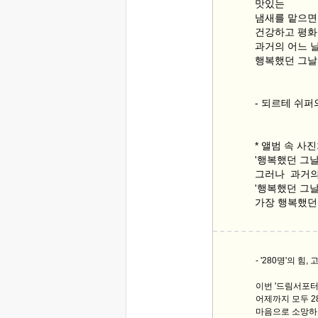
맛있는
냄새를 맡으면
건강하고 평
과거의 어느 
행복했던 그날
- 되르테 쉬퍼
* 앨범 속 사
'행복했던 그날
그러나 과거의
'행복했던 그날
가장 행복했던
- '280명'의 힘
이번 '드림서포터
어제까지 모두 2
마음으로 소망하