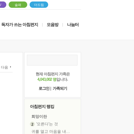
V
솔패
더드림
독자가 쓰는 아침편지
모음방
나눔터
|
|
다음
현재 아침편지 가족은
4,043,002 명
입니다.
로그인
|
가족되기
아침편지 랭킹
희망이란
'모른다'는 것
귀를 열고 마음을 내어주고