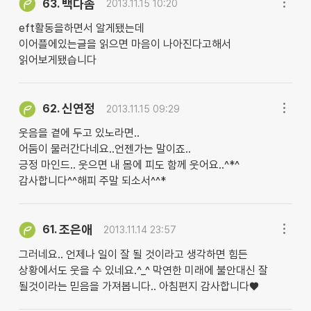
백다솜
63.
2013.11.15 10:20
eft활동을하면서 알게됐는데
이어플에있는글을 읽으면 마음이 나아진다고해서
읽어보게됐습니다
신연정
62.
2013.11.15 09:29
웃음을 곁에 두고 있노라면..
어둠이 물러간다네요..언젠가는 말이죠..
긍정 마인드.. 웃으면 내 몸에 피도 함께 웃어요..^*^
감사합니다^^해피 주말 되소서^^*
조은애
61.
2013.11.14 23:57
그러네요.. 언제나 일이 잘 될 것이라고 생각하면 힘든
상황에서도 웃을 수 있네요.^_^ 막연한 미래에 불안대신 잘
될것이라는 믿음을 가져봅니다.. 아침편지 감사합니다♥