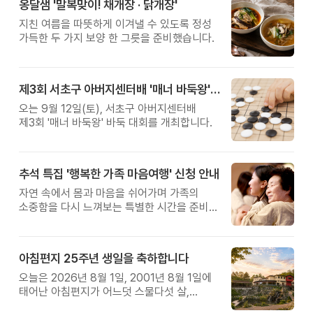
옹달샘 '말복맞이! 채개장 · 닭개장'
지친 여름을 따뜻하게 이겨낼 수 있도록 정성
가득한 두 가지 보양 한 그릇을 준비했습니다.
제3회 서초구 아버지센터배 '매너 바둑왕' 대회
오는 9월 12일(토), 서초구 아버지센터배
제3회 '매너 바둑왕' 바둑 대회를 개최합니다.
추석 특집 '행복한 가족 마음여행' 신청 안내
자연 속에서 몸과 마음을 쉬어가며 가족의
소중함을 다시 느껴보는 특별한 시간을 준비해
보세요.
아침편지 25주년 생일을 축하합니다
오늘은 2026년 8월 1일, 2001년 8월 1일에
태어난 아침편지가 어느덧 스물다섯 살,
늠름한 청년이 되었습니다.