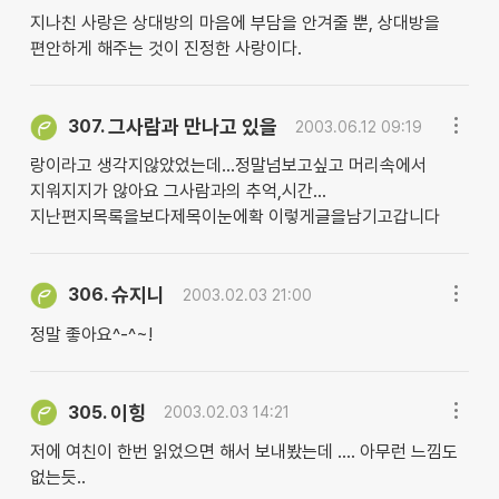
지나친 사랑은 상대방의 마음에 부담을 안겨줄 뿐, 상대방을
편안하게 해주는 것이 진정한 사랑이다.
그사람과 만나고 있을
307.
2003.06.12 09:19
랑이라고 생각지않았었는데...정말넘보고싶고 머리속에서
지워지지가 않아요 그사람과의 추억,시간...
지난편지목록을보다제목이눈에확 이렇게글을남기고갑니다
슈지니
306.
2003.02.03 21:00
정말 좋아요^-^~!
이힝
305.
2003.02.03 14:21
저에 여친이 한번 읽었으면 해서 보내봤는데 .... 아무런 느낌도
없는듯..