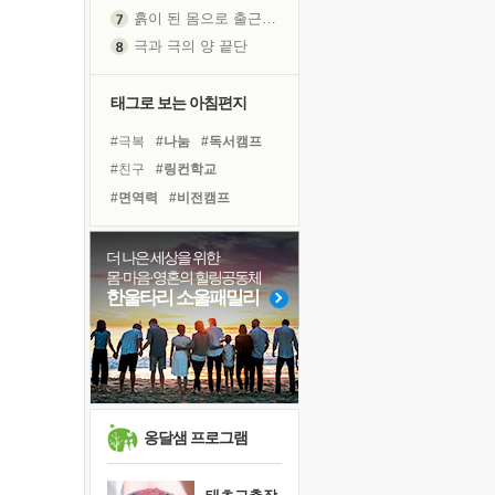
흙이 된 몸으로 출근하는 여자
극과 극의 양 끝단
내가 '나다움'을 찾는 길
피해 갈 수 없는 사건들
태그로 보는 아침편지
처음 손을 잡았던 날
#극복
#나눔
#독서캠프
꿈이 실제가 되는 것
#친구
#링컨학교
'말 타는 법'을 먼저
#면역력
#비전캠프
졸업식 사진을 보며
#유튜브
#삶
#건강
아픈 아버지를 위한 공간 설계
#희망
#리더
#독서
더 나은 세상을 위한
극심한 변비, 어깨결림, 수면 장애
몸·마음·영혼의 힐링공동체
#아이들
#사람
#계획
보고 싶은 어머니
한울타리 소울패밀리
#도움
#위기
#힐링
유년 시절의 부산 영도 바다
#경험
#다짐
#명상
못된 꼰대들
#바이러스
#선택
거울 속의 나
희망이란
'모른다'는 것
옹달샘 프로그램
귀를 열고 마음을 내어주고