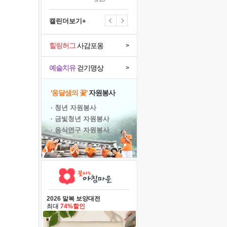
캘린더보기+
힐링허그
사감포옹
>
예술치유
걷기명상
>
'옹달샘의 꽃'
자원봉사
· 청년 자원봉사
· 금빛청년 자원봉사
· 음식연구 자원봉사
2026 말복 보양대전
최대
74%할인