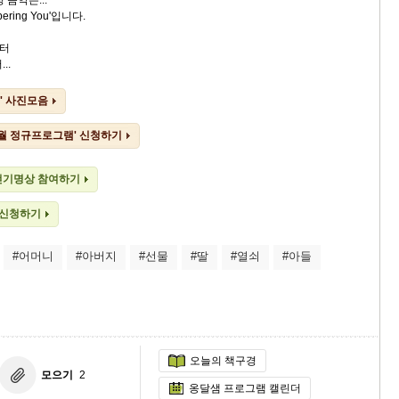
 음악은...
ring You'입니다.
터
..
' 사진모음
0월 정규프로그램' 신청하기
걷기명상 참여하기
 신청하기
#어머니
#아버지
#선물
#딸
#열쇠
#아들
오늘의 책구경
모으기
2
옹달샘 프로그램 캘린더