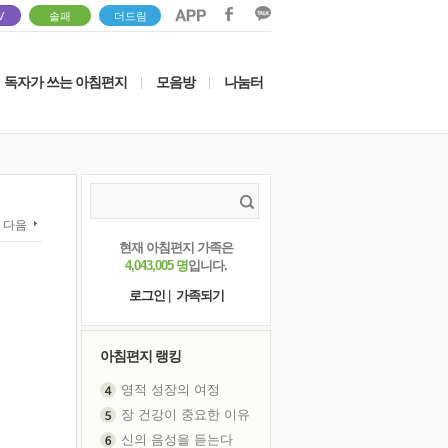
V
솔패
더드림
독자가 쓰는 아침편지
모음방
나눔터
|
|
다음
현재 아침편지 가족은
4,043,005 명
입니다.
로그인
|
가족되기
아침편지 랭킹
영적 성장의 여정
장 건강이 중요한 이유
신의 음성을 듣는다