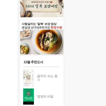
사람살리는 '말복' 보양 밥상
옹달샘 닭개장&채개장
한정수량
12월 추천도서
끝까지 쓰는 용
기
영양의 비밀