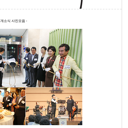
9/
' 개소식 사진모음 -
스
10
크
10
1
10
11
크
12