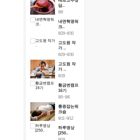
행복한가족
태초고추장
행복한가
여행
담..
여행
24~9/26
8/8
9/24~9/26
건강명상법
내면혁명워
건강명상
..
크..
스..
/9~10/10
8/29~8/30
10/9~10/10
내면혁명워
고도원 작
내면혁명
..
가 ..
크..
/17~10/18
8/29~8/30
10/17~10/18
황금변캠프
고도원 작
황금변캠
7기
가 ..
17기
/30~10/31
8/29
10/30~10/31
통증잡는워
황금변캠프
통증잡는
크숍
16기
크숍
/7~11/8
9/5~9/6
11/7~11/8
내면혁명워
통증잡는워
내면혁명
..
크숍
크..
/12~12/13
9/11~9/12
12/12~12/13
하루명상
[250..
9/19