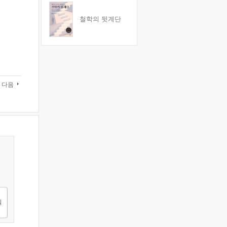
철학의 뒷계단
다음