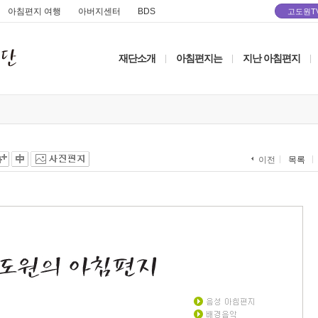
아침편지 여행
아버지센터
BDS
고도원T
재단소개
아침편지는
지난 아침편지
|
|
|
목록
이전