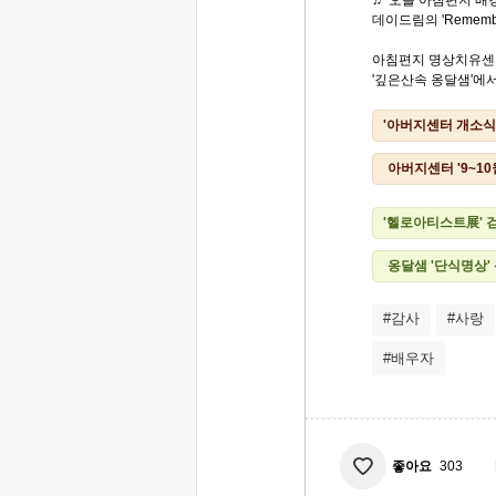
♬ 오늘 아침편지 배경
데이드림의 'Remembe
아침편지 명상치유센
'깊은산속 옹달샘'에서.
'아버지센터 개소식
아버지센터 '9~1
'헬로아티스트展' 
옹달샘 '단식명상'
#감사
#사랑
#배우자
좋아요
303