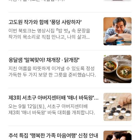
고도원 작가와 함께 '풍덩 사랑하자'
이번 북토크는 명상시집 『밥 벗』 속 문장을
작가의 목소리로 직접 만나고, 나의 삶과
관계를 잠시 돌아보는 시간입니다.
옹달샘 '말복맞이! 채개장 · 닭개장'
지친 여름을 따뜻하게 이겨낼 수 있도록 정성
가득한 두 가지 보양 한 그릇을 준비했습니다.
제3회 서초구 아버지센터배 '매너 바둑왕' 대회
오는 9월 12일(토), 서초구 아버지센터배
제3회 '매너 바둑왕' 바둑 대회를 개최합니다.
추석 특집 '행복한 가족 마음여행' 신청 안내