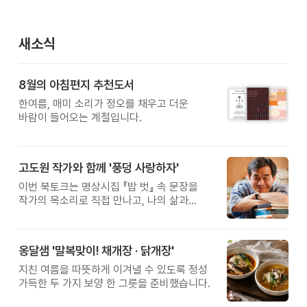
새소식
8월의 아침편지 추천도서
한여름, 매미 소리가 정오를 채우고 더운
바람이 들어오는 계절입니다.
고도원 작가와 함께 '풍덩 사랑하자'
이번 북토크는 명상시집 『밥 벗』 속 문장을
작가의 목소리로 직접 만나고, 나의 삶과
관계를 잠시 돌아보는 시간입니다.
옹달샘 '말복맞이! 채개장 · 닭개장'
지친 여름을 따뜻하게 이겨낼 수 있도록 정성
가득한 두 가지 보양 한 그릇을 준비했습니다.