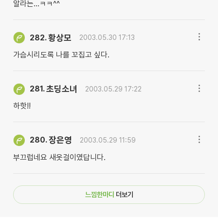
알라는...ㅋㅋ^^
황상모
282.
2003.05.30 17:13
가슴시리도록 나를 꼬집고 싶다.
초딩소녀
281.
2003.05.29 17:22
하핫!!
장은영
280.
2003.05.29 11:59
부끄럽네요 새옷걸이였답니다.
느낌한마디
더보기