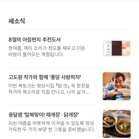
새소식
8월의 아침편지 추천도서
한여름, 매미 소리가 정오를 채우고 더운
바람이 들어오는 계절입니다.
고도원 작가와 함께 '풍덩 사랑하자'
이번 북토크는 명상시집 『밥 벗』 속 문장을
작가의 목소리로 직접 만나고, 나의 삶과
관계를 잠시 돌아보는 시간입니다.
옹달샘 '말복맞이! 채개장 · 닭개장'
지친 여름을 따뜻하게 이겨낼 수 있도록 정성
가득한 두 가지 보양 한 그릇을 준비했습니다.