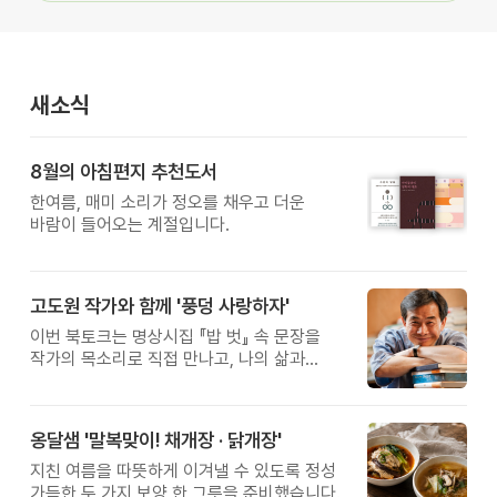
새소식
8월의 아침편지 추천도서
한여름, 매미 소리가 정오를 채우고 더운
바람이 들어오는 계절입니다.
고도원 작가와 함께 '풍덩 사랑하자'
이번 북토크는 명상시집 『밥 벗』 속 문장을
작가의 목소리로 직접 만나고, 나의 삶과
관계를 잠시 돌아보는 시간입니다.
옹달샘 '말복맞이! 채개장 · 닭개장'
지친 여름을 따뜻하게 이겨낼 수 있도록 정성
가득한 두 가지 보양 한 그릇을 준비했습니다.