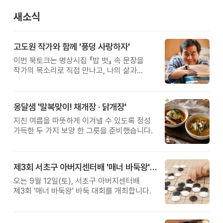
새소식
고도원 작가와 함께 '풍덩 사랑하자'
이번 북토크는 명상시집 『밥 벗』 속 문장을
작가의 목소리로 직접 만나고, 나의 삶과
관계를 잠시 돌아보는 시간입니다.
옹달샘 '말복맞이! 채개장 · 닭개장'
지친 여름을 따뜻하게 이겨낼 수 있도록 정성
가득한 두 가지 보양 한 그릇을 준비했습니다.
제3회 서초구 아버지센터배 '매너 바둑왕' 대회
오는 9월 12일(토), 서초구 아버지센터배
제3회 '매너 바둑왕' 바둑 대회를 개최합니다.