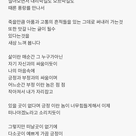
살아오면서 내리막길도 오르막길도
때론 풍랑를 만나서
죽을만큼 아품과 고통의 흔적들을 있는 그데로 써내러 가는것
또한 맛갈 나는 글이 될수
있다는것을
새삼 느껴 봅니다
삶이란 매순간 그 누구가아닌
자기 자신과의 싸움이듯이
나의 마음속에
긍정과 부정과의 싸움이며
어느순간 부정 이란 놈은 점 점
작아져서 내가 자리잡고
있을 곳이 없다며 긍정 이란 놈이 너무힘들게해서 이제
떠나야겠노라고 소리치듯이
그렇지만 떠날곳이 없기에
다소곳이 예쁘게 가끔 긍정이