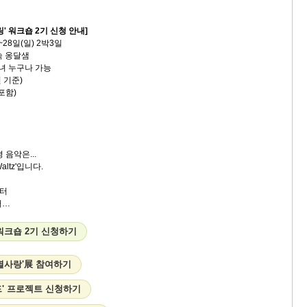
' 워크숍 2기 신청 안내]
 ~28일(일) 2박3일
속 옹달샘
 남녀 누구나 가능
인 기준)
포함)
 음악은...
altz'입니다.
터
에서…
워크숍 2기 신청하기
멸사랑'展 참여하기
드' 프로젝트 신청하기