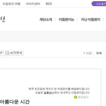
아침편지 여행
아버지센터
BDS
고도원T
재단소개
아침편지는
지난 아침편지
|
|
|
목록
이전
매주 토요일엔 독자가 쓴 아침편지를 배달해드립니다
오늘은
님께서 보내주신 아침편지입니다
김효선
 아름다운 시간