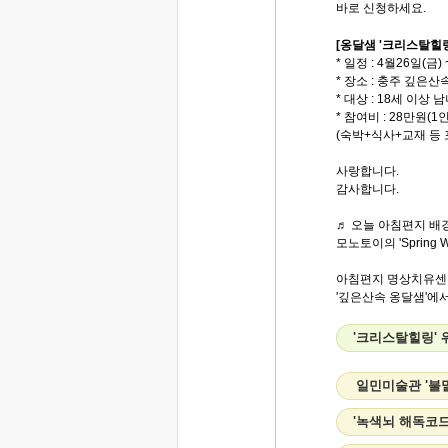
바로 신청하세요.
[옹달샘 '크리스탈힐링
* 일정 : 4월26일(금)
* 장소 : 충주 깊은산
* 대상 : 18세 이상
* 참여비 : 28만원(1
(숙박+식사+교재 등 
사랑합니다.
감사합니다.
♬ 오늘 아침편지 배경
모노토이의 'Spring W
아침편지 명상치유센
'깊은산속 옹달샘'
'크리스탈힐링' 
일민미술관 '불
'녹색뇌 해독코