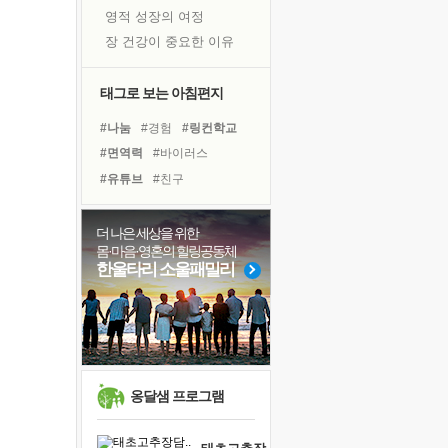
영적 성장의 여정
장 건강이 중요한 이유
신의 음성을 듣는다
흙이 된 몸으로 출근하는 여자
태그로 보는 아침편지
극과 극의 양 끝단
#나눔
#경험
#링컨학교
내가 '나다움'을 찾는 길
#면역력
#바이러스
피해 갈 수 없는 사건들
#유튜브
#친구
처음 손을 잡았던 날
#독서캠프
#극복
#도움
꿈이 실제가 되는 것
#삶
#힐링
#건강
#계획
더 나은 세상을 위한
'말 타는 법'을 먼저
몸·마음·영혼의 힐링공동체
#사람
#비전캠프
#위기
졸업식 사진을 보며
한울타리 소울패밀리
#리더
#독서
#명상
아픈 아버지를 위한 공간 설계
#선택
#아이들
#다짐
극심한 변비, 어깨결림, 수면 장애
#희망
보고 싶은 어머니
유년 시절의 부산 영도 바다
못된 꼰대들
옹달샘 프로그램
거울 속의 나