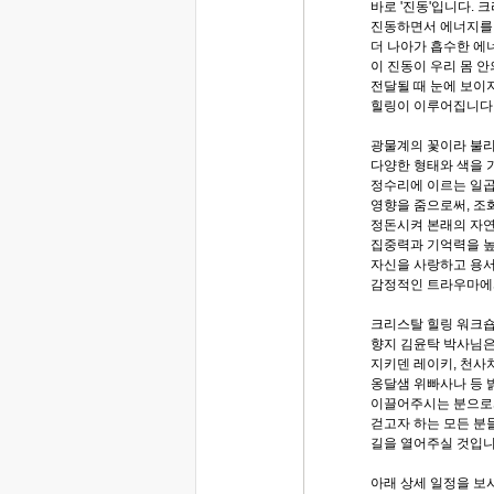
바로 '진동'입니다. 크
진동하면서 에너지를
더 나아가 흡수한 에
이 진동이 우리 몸 안
전달될 때 눈에 보이
힐링이 이루어집니다
광물계의 꽃이라 불
다양한 형태와 색을 
정수리에 이르는 일곱
영향을 줌으로써, 조
정돈시켜 본래의 자연
집중력과 기억력을 높
자신을 사랑하고 용서
감정적인 트라우마에
크리스탈 힐링 워크
향지 김윤탁 박사님은
지키덴 레이키, 천사치
옹달샘 위빠사나 등 
이끌어주시는 분으로서
걷고자 하는 모든 분
길을 열어주실 것입니
아래 상세 일정을 보