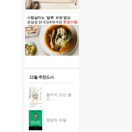
사람살리는 '말복' 보양 밥상
옹달샘 닭개장&채개장
한정수량
12월 추천도서
끝까지 쓰는 용
기
영양의 비밀