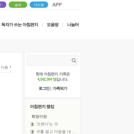
V
솔패
더드림
독자가 쓰는 아침편지
모음방
나눔터
|
|
다음
현재 아침편지 가족은
4,042,994 명
입니다.
로그인
|
가족되기
아침편지 랭킹
희망이란
'모른다'는 것
귀를 열고 마음을 내어주고