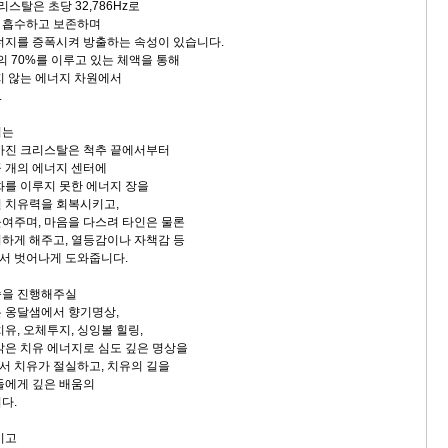
리스탈은 초당 32,786Hz로
 흡수하고 보존하며
너지를 증폭시켜 방출하는 속성이 있습니다.
의 70%를 이루고 있는 체액을 통해
지 않는 에너지 차원에서
.
리는
가진 크리스탈은 척추 끝에서부터
 개의 에너지 센터에
화를 이루지 못한 에너지 장을
 치유력을 회복시키고,
여주며, 마음을 다스려 타인은 물론
하게 해주고, 열등감이나 자책감 등
서 벗어나게 도와줍니다.
숍을 진행해주실
 옹달샘에서 향기명상,
유, 오체투지, 싱잉볼 힐링,
밝은 치유 에너지로 심도 깊은 명상을
 치유가 절실하고, 치유의 길을
들에게 깊은 배움의
다.
시고