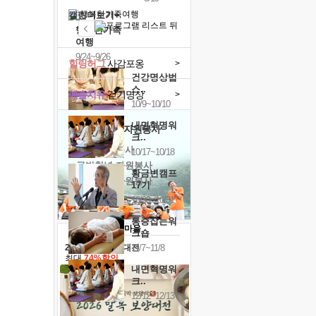
캘린더보기+
행복한가족
여행
9/24~9/26
힐링허그
사감포옹
>
건강명상법
스..
예술치유
걷기명상
>
10/9~10/10
내면혁명워
'옹달샘의 꽃'
자원봉사
크..
· 청년 자원봉사
10/17~10/18
· 금빛청년 자원봉사
황금변캠프
· 음식연구 자원봉사
17기
10/30~10/31
통증잡는워
크숍
11/7~11/8
2026 말복 보양대전
최대
74%할인
내면혁명워
크..
12/12~12/13