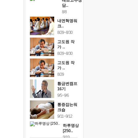
태초고추장
담..
8/8
내면혁명워
크..
8/29~8/30
고도원 작
가 ..
8/29~8/30
고도원 작
가 ..
8/29
황금변캠프
16기
9/5~9/6
통증잡는워
크숍
9/11~9/12
하루명상
[250..
9/19