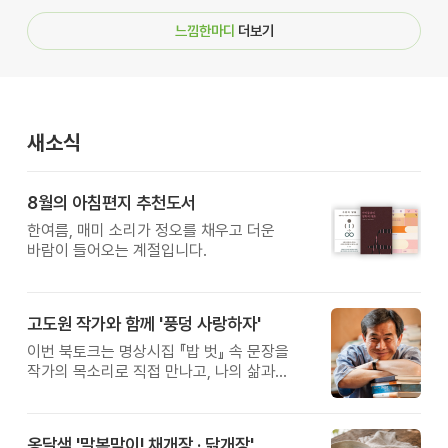
느낌한마디
더보기
새소식
8월의 아침편지 추천도서
한여름, 매미 소리가 정오를 채우고 더운
바람이 들어오는 계절입니다.
고도원 작가와 함께 '풍덩 사랑하자'
이번 북토크는 명상시집 『밥 벗』 속 문장을
작가의 목소리로 직접 만나고, 나의 삶과
관계를 잠시 돌아보는 시간입니다.
옹달샘 '말복맞이! 채개장 · 닭개장'