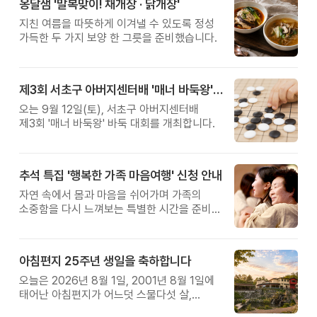
옹달샘 '말복맞이! 채개장 · 닭개장'
지친 여름을 따뜻하게 이겨낼 수 있도록 정성
가득한 두 가지 보양 한 그릇을 준비했습니다.
제3회 서초구 아버지센터배 '매너 바둑왕' 대회
오는 9월 12일(토), 서초구 아버지센터배
제3회 '매너 바둑왕' 바둑 대회를 개최합니다.
추석 특집 '행복한 가족 마음여행' 신청 안내
자연 속에서 몸과 마음을 쉬어가며 가족의
소중함을 다시 느껴보는 특별한 시간을 준비해
보세요.
아침편지 25주년 생일을 축하합니다
오늘은 2026년 8월 1일, 2001년 8월 1일에
태어난 아침편지가 어느덧 스물다섯 살,
늠름한 청년이 되었습니다.