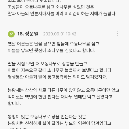
쓰고 보니 한마디 덧붙입니다.
조상들이 오동나무를 심고 소나무를 심었던 것은
딸과 아들의 인륜지대사를 미리 미리준비하는 지혜가 놀랍다.
정운일
18.
2020.09.01 10:42
옛날 어른들은 딸을 낳으면 앞뜰에 오동나무를 심고
아들을 낳으면 뒷산에 소나무를 심었다고 합니다.
딸을 시집 보낼 때 오동나무로 장롱을 만들고
아들이 저승으로 갈때 소나무로 늘을짜서 보냈다고 합니다.
평생동안 아들과 딸이 동고동락하는 의미도 담겨있지요.
봉황새는 상상의 새로 다른나무에 앉지않고 오동나무에만 앉고
먹이로는 백년에 한번 핀다는 대나무 열매만 먹고 살았다고
합니다.
봉황이 앉은 오동나무로 장을 만든다는 것은
봉황처럼 신성하게 살아 달라는 부모의 염원이 담겨있다고