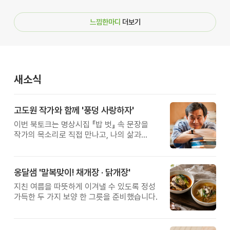
느낌한마디
더보기
새소식
고도원 작가와 함께 '풍덩 사랑하자'
이번 북토크는 명상시집 『밥 벗』 속 문장을
작가의 목소리로 직접 만나고, 나의 삶과
관계를 잠시 돌아보는 시간입니다.
옹달샘 '말복맞이! 채개장 · 닭개장'
지친 여름을 따뜻하게 이겨낼 수 있도록 정성
가득한 두 가지 보양 한 그릇을 준비했습니다.