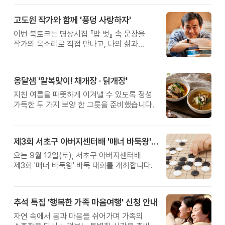
고도원 작가와 함께 '풍덩 사랑하자'
이번 북토크는 명상시집 『밥 벗』 속 문장을
작가의 목소리로 직접 만나고, 나의 삶과
관계를 잠시 돌아보는 시간입니다.
옹달샘 '말복맞이! 채개장 · 닭개장'
지친 여름을 따뜻하게 이겨낼 수 있도록 정성
가득한 두 가지 보양 한 그릇을 준비했습니다.
제3회 서초구 아버지센터배 '매너 바둑왕' 대회
오는 9월 12일(토), 서초구 아버지센터배
제3회 '매너 바둑왕' 바둑 대회를 개최합니다.
추석 특집 '행복한 가족 마음여행' 신청 안내
자연 속에서 몸과 마음을 쉬어가며 가족의