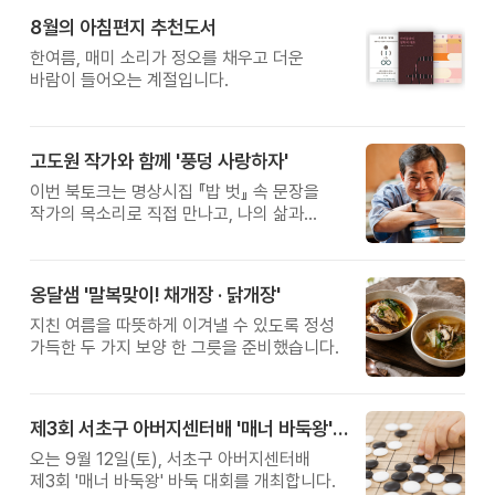
8월의 아침편지 추천도서
한여름, 매미 소리가 정오를 채우고 더운
바람이 들어오는 계절입니다.
고도원 작가와 함께 '풍덩 사랑하자'
이번 북토크는 명상시집 『밥 벗』 속 문장을
작가의 목소리로 직접 만나고, 나의 삶과
관계를 잠시 돌아보는 시간입니다.
옹달샘 '말복맞이! 채개장 · 닭개장'
지친 여름을 따뜻하게 이겨낼 수 있도록 정성
가득한 두 가지 보양 한 그릇을 준비했습니다.
제3회 서초구 아버지센터배 '매너 바둑왕' 대회
오는 9월 12일(토), 서초구 아버지센터배
제3회 '매너 바둑왕' 바둑 대회를 개최합니다.