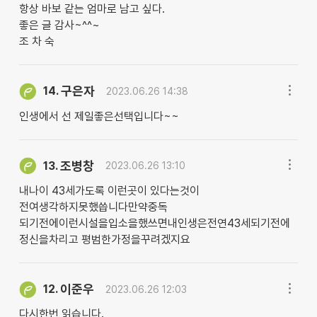
항상 바보 같는 엄마로 남고 싶다.
좋은 글 감사~^^~
조 차 숙
구은자
14.
2023.06.26 14:38
인생에서 선 제일좋은선택입니다~~
조병창
13.
2023.06.26 13:10
내나이 43세가도록 이런곳이 있다는것이
전여생각하지못했씁니다만약중독
되기전에이런시설을입소을했쓰면내인생은전연43세되기전에
정신을차리고 평범한가정을꾸려겠지요
이준우
12.
2023.06.26 12:03
다시한번 읽습니다.