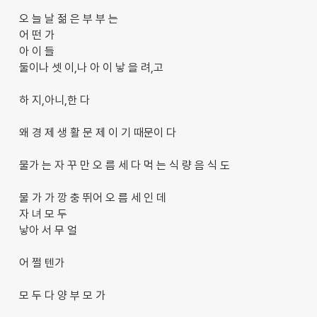
오 늘 날 젊 은 부 부 는
어 떤 가
아 이 들
둘이나 셋 이,나 아 이 낳 을 려,고
하 지,아니,한 다
왜 경 제 생 활 문 제 이 기 때문이 다
물가 는 자 꾸 만 오 름 세 다 먹 는 식 량 음 식 도
물 가 가 깡 충 뛰어 오 름 세 인 데
자 녀 모 두
낳아 서 무 얼
어 쩔 텐가
모 두 다 양 부 모 가