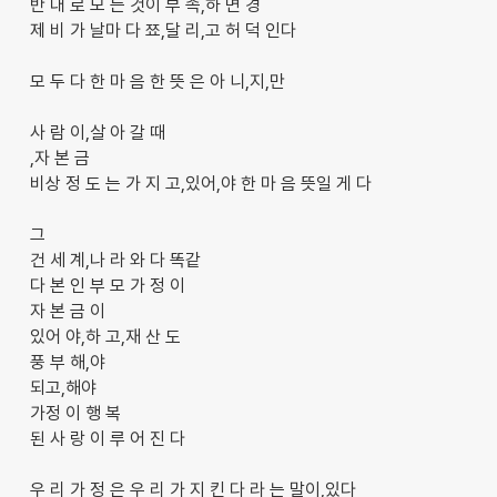
반 대 로 모 든 것이 부 족,하 면 경
제 비 가 날마 다 쬬,달 리,고 허 덕 인다
모 두 다 한 마 음 한 뜻 은 아 니,지,만
사 람 이,살 아 갈 때
,자 본 금
비상 정 도 는 가 지 고,있어,야 한 마 음 뜻일 게 다
그
건 세 계,나 라 와 다 똑같
다 본 인 부 모 가 정 이
자 본 금 이
있어 야,하 고,재 산 도
풍 부 해,야
되고,해야
가정 이 행 복
된 사 랑 이 루 어 진 다
우 리 가 정 은 우 리 가 지 킨 다 라 는 말이,있다