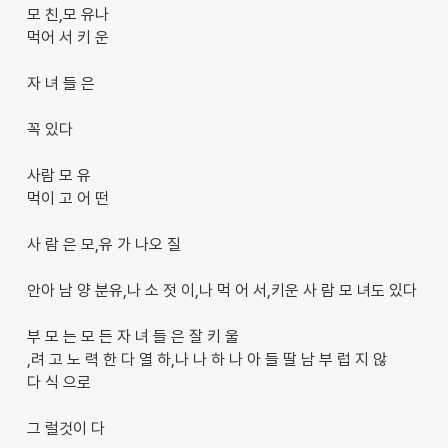
모 친,모 유나
먹어 서 키 운
자 녀 들 은
꼭 있다
사람 모 유
먹이 고 어 떤
사 람 은 모,유 가 나오 질
안아 남 양 분유,나 소 젓 이,나 먹 어 서,키운 사 람 모 녀도 있다
부 모 는 모 든 자 녀 들 은 잘 키 울
,려 고 노 력 한 다 열 하,나 나 하 나 아 들 딸 남 부 럽 지 않
다 식 으로
그 럴것이 다