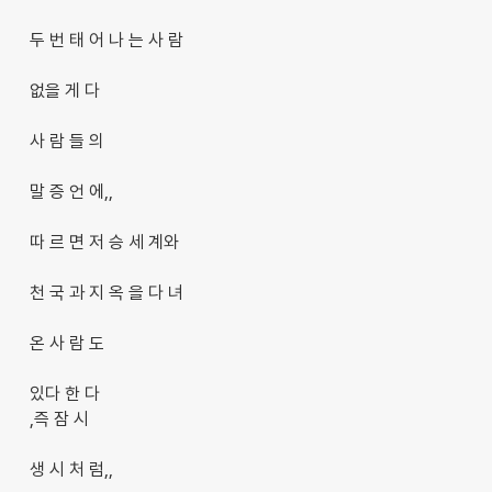
두 번 태 어 나 는 사 람
없을 게 다
사 람 들 의
말 증 언 에,,
따 르 면 저 승 세 계와
천 국 과 지 옥 을 다 녀
온 사 람 도
있다 한 다
,즉 잠 시
생 시 처 럼,,