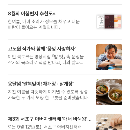
8월의 아침편지 추천도서
한여름, 매미 소리가 정오를 채우고 더운
바람이 들어오는 계절입니다.
고도원 작가와 함께 '풍덩 사랑하자'
이번 북토크는 명상시집 『밥 벗』 속 문장을
작가의 목소리로 직접 만나고, 나의 삶과
관계를 잠시 돌아보는 시간입니다.
옹달샘 '말복맞이! 채개장 · 닭개장'
지친 여름을 따뜻하게 이겨낼 수 있도록 정성
가득한 두 가지 보양 한 그릇을 준비했습니다.
제3회 서초구 아버지센터배 '매너 바둑왕' 대회
오는 9월 12일(토), 서초구 아버지센터배