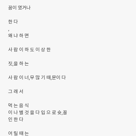
꿈이 였거나
한 다
,
왜 냐 하 면
사 람 이 하 도 이 상 한
짓,을 하 는
사 람 이 너,무 많 기 때,문이 다
그 래 서
먹 는 음 식
이 나 별 것 을 다 입 으 로 슛,꼴
인 한 다
어 릴 때 는