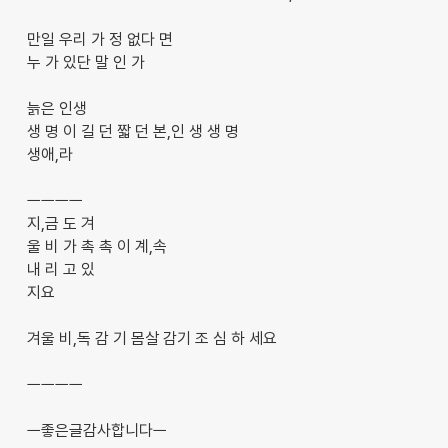
만일 우리 가 정 없다 면
누 가 있단 말 인 가
늙은 인생
생 명 이 길 던 짧 던 본,인 생 생 명
생애,라
ㅡㅡㅡㅡ
지,금 도 겨
울 비 가 촉 촉 이 계,속
내 리 고 있
지요
겨울 비,독 감 기 몸살 감기 조 심 하 세요
ㅡㅡㅡㅡ
ㅡ좋은글감사합니다ㅡ