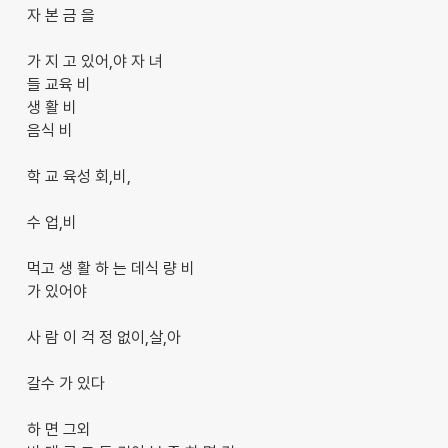
자 본 금 을
가 지 고 있어,야 자 녀
들 교육 비
생 활 비
음식 비
학 교 육성 회,비,
수 업,비
먹고 생 활 하 는 데식 량 비
가 있어야
사 람 이 걱 정 없이,살,아
갈수 가 있다
하 면 그외