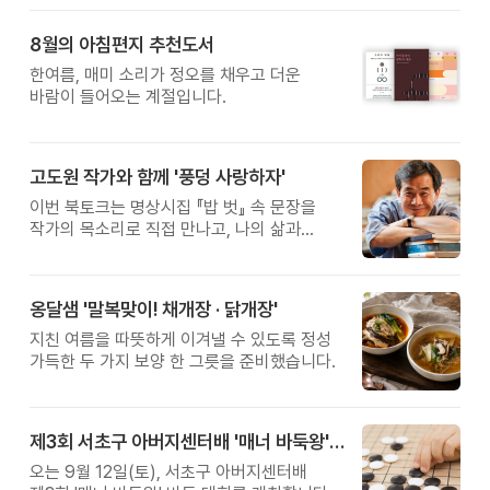
8월의 아침편지 추천도서
한여름, 매미 소리가 정오를 채우고 더운
바람이 들어오는 계절입니다.
고도원 작가와 함께 '풍덩 사랑하자'
이번 북토크는 명상시집 『밥 벗』 속 문장을
작가의 목소리로 직접 만나고, 나의 삶과
관계를 잠시 돌아보는 시간입니다.
옹달샘 '말복맞이! 채개장 · 닭개장'
지친 여름을 따뜻하게 이겨낼 수 있도록 정성
가득한 두 가지 보양 한 그릇을 준비했습니다.
제3회 서초구 아버지센터배 '매너 바둑왕' 대회
오는 9월 12일(토), 서초구 아버지센터배