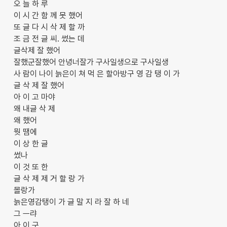
오 늘 하 루
이 시 간 함 께 못 했어
또 글 다 시 삭 제 할 까
조 금 전 글 씨. 썼는 데
글삭제 잘 했어
잘했군잘했어 안녕너잘가 구사일생으로 구사일생
사 람이 나이 늙은이 쳐 먹 은 할아방구 영 감 탱 이 가
글 삭 제 잘 했어
아 이 고 마야
왜 내글 삭 제
왜 했어
뭣 땜에
이 상 한 글
썼나
이 것 또 한
글 삭 제 제 거 할 랑 가
몰랑가
늙은영감탱이 가 글 말 지 라 잘 하 네
그 ㅡ랴
아 이 구