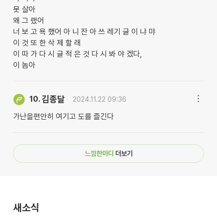
못 살아
왜 그 랬어
너 보 고 욕 했어 아 니 잔 아 쓰 레기 글 이 냐 먀
이 것 또 한 삭 제 할 래
이 따 가 다 시 글 적 은 것 다 시 봐 야 겠다,
이 놈아
김종달
10.
2024.11.22 09:36
가난을편안히 여기고 도를 즐긴다
느낌한마디
더보기
새소식