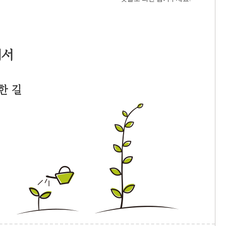
에서
한 길