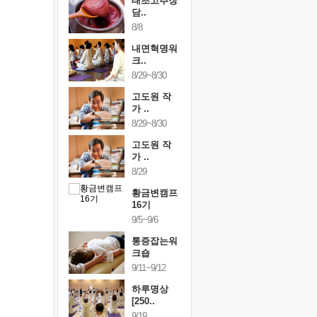
행복한가족
태초고추장
행복한가
여행
담..
여행
24~9/26
8/8
9/24~9/26
건강명상법
내면혁명워
건강명상
..
크..
스..
/9~10/10
8/29~8/30
10/9~10/10
내면혁명워
고도원 작
내면혁명
..
가 ..
크..
/17~10/18
8/29~8/30
10/17~10/18
황금변캠프
고도원 작
황금변캠
7기
가 ..
17기
/30~10/31
8/29
10/30~10/31
통증잡는워
황금변캠프
통증잡는
크숍
16기
크숍
/7~11/8
9/5~9/6
11/7~11/8
내면혁명워
통증잡는워
내면혁명
..
크숍
크..
/12~12/13
9/11~9/12
12/12~12/13
하루명상
[250..
9/19