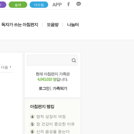
V
솔패
더드림
독자가 쓰는 아침편지
모음방
나눔터
|
|
다음
현재 아침편지 가족은
4,043,010 명
입니다.
로그인
|
가족되기
아침편지 랭킹
영적 성장의 여정
장 건강이 중요한 이유
신의 음성을 듣는다