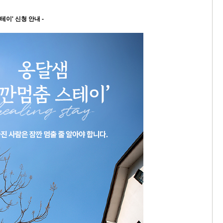
테이' 신청 안내 -
9/
스
10
크
10
1
10
11
크
12