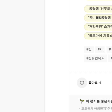
옹달샘 '선무도
'유니웰&옹달샘
'건강루틴' 습관
'하토마이 치유
#길
#시
#
#갈림길에서
좋아요
4
이 편지를 좋은사
'고도원의 아침편지' 