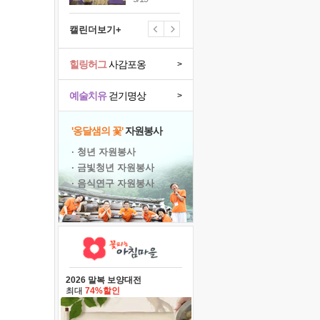
캘린더보기+
힐링허그
사감포옹
>
예술치유
걷기명상
>
'옹달샘의 꽃'
자원봉사
· 청년 자원봉사
· 금빛청년 자원봉사
· 음식연구 자원봉사
2026 말복 보양대전
최대
74%할인