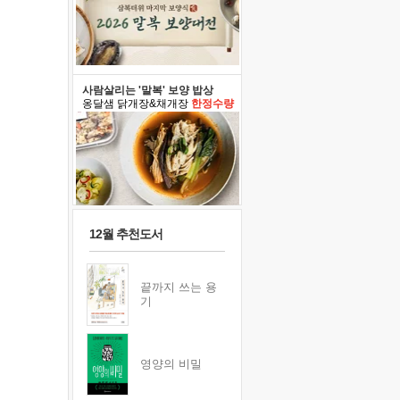
사람살리는 '말복' 보양 밥상
옹달샘 닭개장&채개장
한정수량
12월 추천도서
끝까지 쓰는 용
기
영양의 비밀