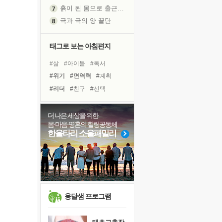
흙이 된 몸으로 출근하는 여자
극과 극의 양 끝단
내가 '나다움'을 찾는 길
피해 갈 수 없는 사건들
태그로 보는 아침편지
처음 손을 잡았던 날
#삶
#아이들
#독서
꿈이 실제가 되는 것
#위기
#면역력
#계획
'말 타는 법'을 먼저
#리더
#친구
#선택
졸업식 사진을 보며
#건강
#사람
#독서캠프
극심한 변비, 어깨결림, 수면 장애
#경험
#희망
#극복
더 나은 세상을 위한
아픈 아버지를 위한 공간 설계
몸·마음·영혼의 힐링공동체
#유튜브
#비전캠프
슬럼프
한울타리 소울패밀리
#명상
#다짐
#힐링
보고 싶은 어머니
#도움
#나눔
#링컨학교
유년 시절의 부산 영도 바다
#바이러스
못된 꼰대들
희망이란
'모른다'는 것
옹달샘 프로그램
귀를 열고 마음을 내어주고