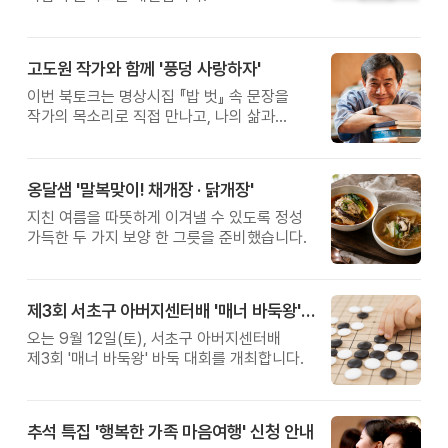
고도원 작가와 함께 '풍덩 사랑하자'
이번 북토크는 명상시집 『밥 벗』 속 문장을
작가의 목소리로 직접 만나고, 나의 삶과
관계를 잠시 돌아보는 시간입니다.
옹달샘 '말복맞이! 채개장 · 닭개장'
지친 여름을 따뜻하게 이겨낼 수 있도록 정성
가득한 두 가지 보양 한 그릇을 준비했습니다.
제3회 서초구 아버지센터배 '매너 바둑왕' 대회
오는 9월 12일(토), 서초구 아버지센터배
제3회 '매너 바둑왕' 바둑 대회를 개최합니다.
추석 특집 '행복한 가족 마음여행' 신청 안내