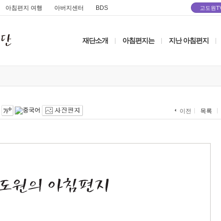
아침편지 여행
아버지센터
BDS
고도원T
재단소개
아침편지는
지난 아침편지
|
|
|
목록
이전