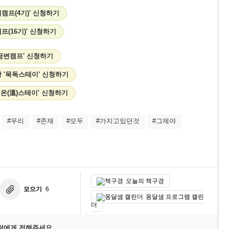
캠프(4기)' 신청하기
프(16기)' 신청하기
금변캠프' 신청하기
 '묵독스테이' 신청하기
 온(溫)스테이' 신청하기
#우리
#존재
#모두
#가지고있던것
#그제야
오늘의 책구경
모으기
6
옹달샘 프로그램 캘린
더
람에게 전해주세요.