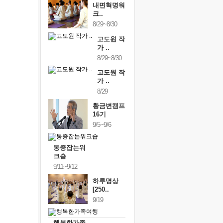
내면혁명워
크..
8/29~8/30
고도원 작
가 ..
8/29~8/30
고도원 작
가 ..
8/29
황금변캠프
16기
9/5~9/6
통증잡는워
크숍
9/11~9/12
하루명상
[250..
9/19
행복한가족