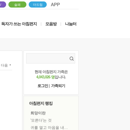
V
솔패
더드림
독자가 쓰는 아침편지
모음방
나눔터
|
|
다음
현재 아침편지 가족은
4,043,026 명
입니다.
로그인
|
가족되기
아침편지 랭킹
희망이란
'모른다'는 것
귀를 열고 마음을 내어주고