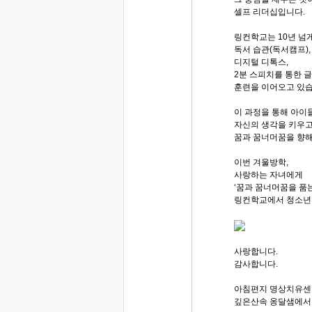
셀프 리더십입니다.
링컨학교는 10년 넘
독서 습관(독서캠프),
디지털 디톡스,
2분 스피치를 통한 
훈련을 이어오고 있습
이 과정을 통해 아이
자신의 생각을 키우고
꿈과 꿈너머꿈을 향해
이번 겨울방학,
사랑하는 자녀에게
‘꿈과 꿈너머꿈을 품는
링컨학교에서 청소년
사랑합니다.
감사합니다.
아침편지 명상치유센
깊은산속 옹달샘에서..