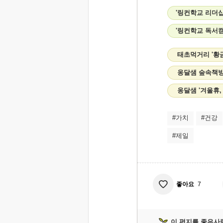
'링컨학교 리더십
'링컨학교 독서캠
태초먹거리 '황
옹달샘 숲속책방
옹달샘 '겨울휴,
#가치
#건강
#제일
좋아요
7
이 편지를 좋은사