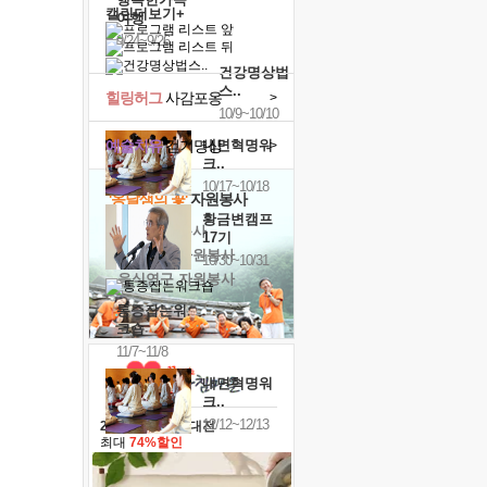
캘린더보기+
여행
9/24~9/26
건강명상법
스..
힐링허그
사감포옹
>
10/9~10/10
예술치유
걷기명상
내면혁명워
>
크..
10/17~10/18
'옹달샘의 꽃'
자원봉사
황금변캠프
· 청년 자원봉사
17기
· 금빛청년 자원봉사
10/30~10/31
· 음식연구 자원봉사
통증잡는워
크숍
11/7~11/8
내면혁명워
크..
12/12~12/13
2026 말복 보양대전
최대
74%할인