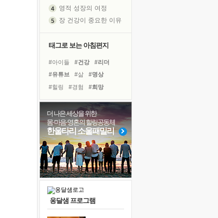
영적 성장의 여정
장 건강이 중요한 이유
신의 음성을 듣는다
흙이 된 몸으로 출근하는 여자
태그로 보는 아침편지
극과 극의 양 끝단
#아이들
#건강
#리더
내가 '나다움'을 찾는 길
#유튜브
#삶
#명상
피해 갈 수 없는 사건들
#힐링
#경험
#희망
처음 손을 잡았던 날
#비전캠프
#면역력
꿈이 실제가 되는 것
#극복
#독서캠프
#계획
더 나은 세상을 위한
'말 타는 법'을 먼저
몸·마음·영혼의 힐링공동체
#선택
#도움
#친구
졸업식 사진을 보며
한울타리 소울패밀리
#바이러스
#링컨학교
극심한 변비, 어깨결림, 수면 장애
#다짐
#독서
#나눔
아픈 아버지를 위한 공간 설계
#위기
#사람
슬럼프
보고 싶은 어머니
유년 시절의 부산 영도 바다
옹달샘 프로그램
못된 꼰대들