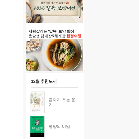
사람살리는 '말복' 보양 밥상
옹달샘 닭개장&채개장
한정수량
12월 추천도서
끝까지 쓰는 용
기
영양의 비밀