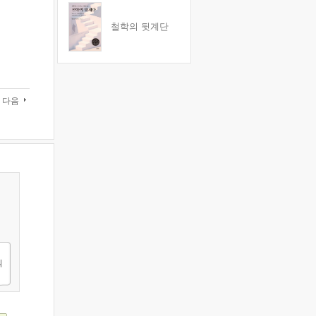
철학의 뒷계단
다음