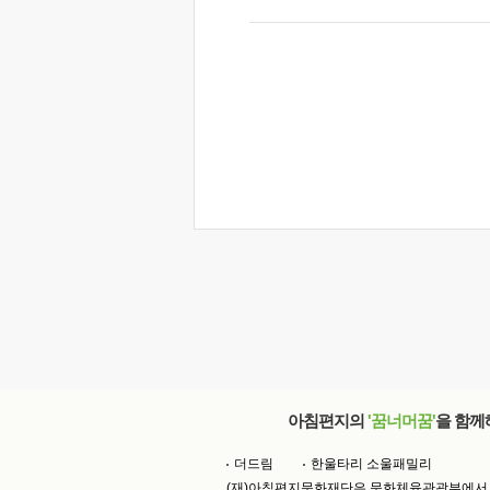
아침편지의
'꿈너머꿈'
을 함께
더드림
한울타리 소울패밀리
(재)아침편지문화재단은 문화체육관광부에서